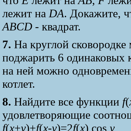
что
E
лежит на
AB
,
F
лежи
лежит на
DA
. Докажите, 
ABCD
- квадрат.
7.
На круглой сковородке
поджарить 6 одинаковых к
на ней можно одновремен
котлет.
8.
Найдите все функции
f
(
удовлетворяющие соотн
f
(
x
+
y
)+
f
(
x
-
y
)=2
f
(
x
) cos
y