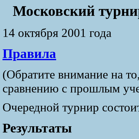
Московский турни
14 октября 2001 года
Правила
(Обратите внимание на то
сравнению с прошлым уче
Очередной турнир состоит
Результаты