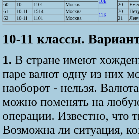
10Б
60
10
1101
Москва
20
Еме
61
10-11
1514
Москва
70
Пет
11Б
62
10-11
1101
Москва
21
Лев
10-11 классы. Вариан
1.
В стране имеют хожде
паре валют одну из них м
наоборот - нельзя. Валюта
можно поменять на любую 
операции. Известно, что т
Возможна ли ситуация, ко