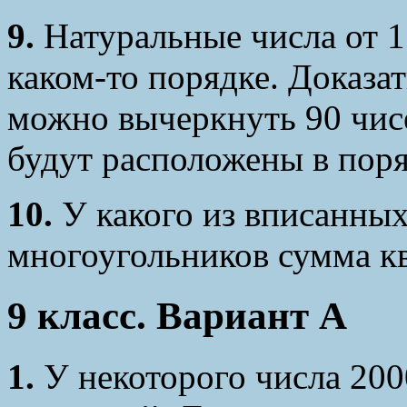
9.
Натуральные числа от 1
каком-то порядке. Доказать
можно вычеркнуть 90 чисе
будут расположены в поря
10.
У какого из вписанны
многоугольников сумма к
9 класс. Вариант А
1.
У некоторого числа 20