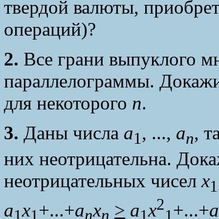
твердой валюты, приобрета
операций)?
2.
Все грани выпуклого мн
параллелограммы. Докажи
для некоторого
n
.
3.
Даны числа
a
, ...,
a
, 
1
n
них неотрицательна. Дока
неотрицательных чисел
x
1
2
a
x
+...+
a
x
>
a
x
+...+
a
1
1
n
n
1
1