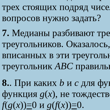
трех стоящих подряд чисе
вопросов нужно задать?
7.
Медианы разбивают тр
треугольников. Оказалось
вписанных в эти треуголь
треугольник
ABC
правиль
8.
. При каких
b
и
c
для фу
функция
g
(
x
), не тождест
f
(
g
(
x
))
=
0 и
g
(
f
(
x
))
=
0.