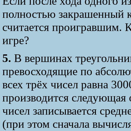
Если после хода одного из
полностью закрашенный кв
считается проигравшим. 
игре?
5.
В вершинах треугольник
превосходящие по абсолю
всех трёх чисел равна 300
производится следующая о
чисел записывается средн
(при этом сначала вычисл