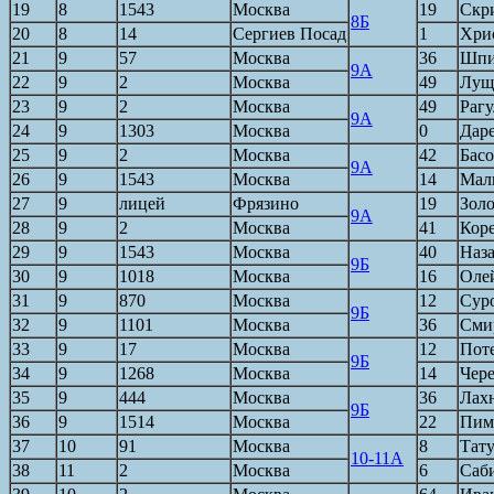
19
8
1543
Москва
19
Скр
8Б
20
8
14
Сергиев Посад
1
Хри
21
9
57
Москва
36
Шпи
9А
22
9
2
Москва
49
Лущ
23
9
2
Москва
49
Раг
9А
24
9
1303
Москва
0
Дар
25
9
2
Москва
42
Бас
9А
26
9
1543
Москва
14
Мал
27
9
лицей
Фрязино
19
Зол
9А
28
9
2
Москва
41
Кор
29
9
1543
Москва
40
Наз
9Б
30
9
1018
Москва
16
Оле
31
9
870
Москва
12
Сур
9Б
32
9
1101
Москва
36
Сми
33
9
17
Москва
12
Пот
9Б
34
9
1268
Москва
14
Чер
35
9
444
Москва
36
Лах
9Б
36
9
1514
Москва
22
Пим
37
10
91
Москва
8
Тату
10-11А
38
11
2
Москва
6
Саб