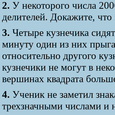
2.
У некоторого числа 20
делителей. Докажите, что
3.
Четыре кузнечика сидят
минуту один из них прыга
относительно другого куз
кузнечики не могут в нек
вершинах квадрата больше
4.
Ученик не заметил зна
трехзначными числами и 