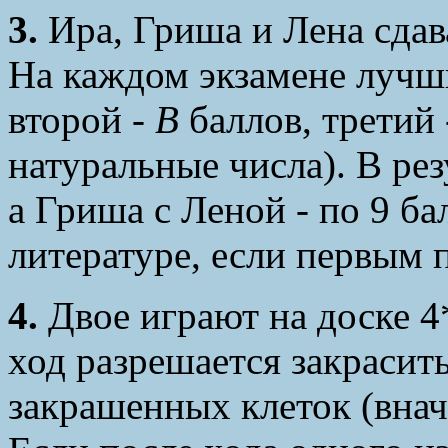
3.
Ира, Гриша и Лена сдав
На каждом экзамене лучш
второй -
B
баллов, третий
натуральные числа). В рез
а Гриша с Леной - по 9 б
литературе, если первым 
4.
Двое играют на доске 4*
ход разрешается закрасит
закрашенных клеток (внач