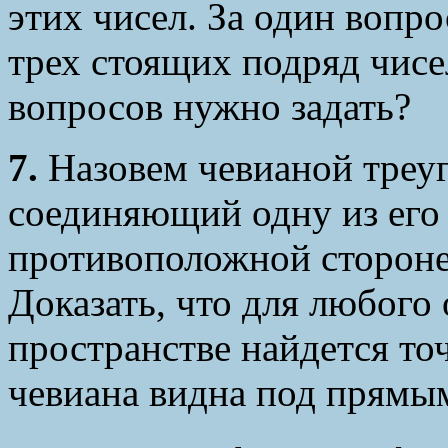
этих чисел. За один вопр
трех стоящих подряд чисе
вопросов нужно задать?
7.
Назовем чевианой треуг
соединяющий одну из его 
противоположной стороне
Доказать, что для любого
пространстве найдется точ
чевиана видна под прямы