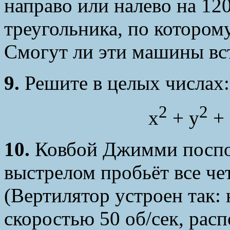
направо или налево на 12
треугольника, по которому
Смогут ли эти машины вс
9.
Решите в целых числах:
2
2
x
+ y
+ 
10.
Ковбой Джимми поспор
выстрелом пробьёт все че
(Вертилятор устроен так:
скоростью 50 об/сек, рас