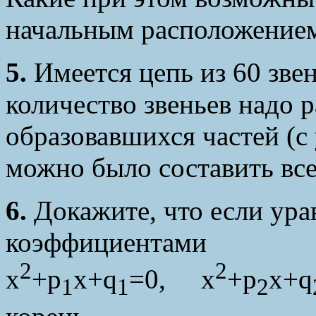
начальным расположение
5.
Имеется цепь из 60 звен
количество звеньев надо р
образовавшихся частей (с
можно было составить все м
6.
Докажите, что если ура
коэффициентами
2
2
x
+p
x+q
=0, x
+p
x+q
1
1
2