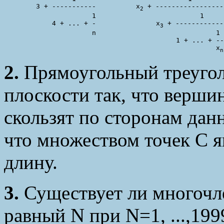
        3 + -----------          x
 + -----------------

2
                      1                          1

            4 + ... + -               x
 + ------------

3
                      n                              1

                                           1 + ... + --

                                                     x
n
2.
Прямоугольный треугол
плоскости так, что верши
скользят по сторонам дан
что множеством точек C яв
длину.
3.
Существует ли многочл
равный N при N=1, ...,1