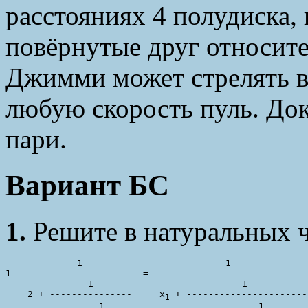
расстояниях 4 полудиска,
повёрнутые друг относите
Джимми может стрелять в
любую скорость пуль. До
пари.
Вариант БС
1.
Решите в натуральных ч
             1                          1

1 - -------------------  =  ---------------------------

               1                           1

    2 + ---------------     x
 + ----------------------

1
                 1                            1
