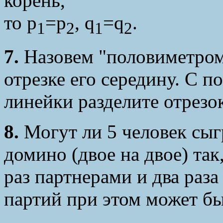
корень,
то p
=p
, q
=q
.
1
2
1
2
7.
Назовем "половиметром
отрезке его середину. С 
линейки разделите отрезок
8.
Могут ли 5 человек сыг
домино (двое на двое) та
раз партнерами и два раз
партий при этом может б