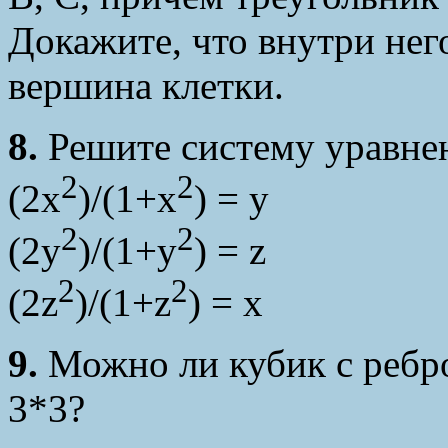
Докажите, что внутри нег
вершина клетки.
8.
Решите систему уравне
2
2
(2x
)/(1+x
) = y
2
2
(2y
)/(1+y
) = z
2
2
(2z
)/(1+z
) = x
9.
Можно ли кубик с ребро
3*3?