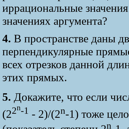
иррациональные значения
значениях аргумента?
4.
В пространстве даны д
перпендикулярные прямые
всех отрезков данной дли
этих прямых.
5.
Докажите, что если чис
n
2
-1
n
(2
- 2)/(2
-1) тоже цело
n
(показатель степени 2
-1,