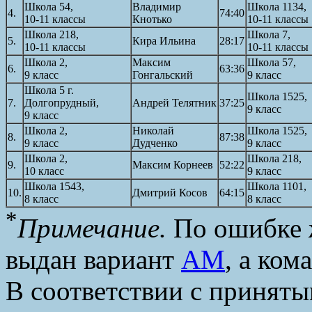
Школа 54,
Владимир
Школа 1134,
4.
74:40
10-11 классы
Кнотько
10-11 классы
Школа 218,
Школа 7,
5.
Кира Ильина
28:17
10-11 классы
10-11 классы
Школа 2,
Максим
Школа 57,
6.
63:36
9 класс
Гонгальский
9 класс
Школа 5 г.
Школа 1525,
7.
Долгопрудный,
Андрей Телятник
37:25
9 класс
9 класс
Школа 2,
Николай
Школа 1525,
8.
87:38
9 класс
Дудченко
9 класс
Школа 2,
Школа 218,
9.
Максим Корнеев
52:22
10 класс
9 класс
Школа 1543,
Школа 1101,
10.
Дмитрий Косов
64:15
8 класс
8 класс
*
Примечание.
По ошибке 
выдан вариант
АМ
, а ком
В соответствии с принят