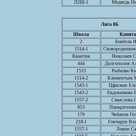
Л2Ш-1
Медведь Н
Лига 8Б
Школа
Капита
2
Бовбель 
1514-1
Сковородников
Квантик
Николаев 
444
Долгополов А
1533
Рыбалко К
1514-2
Климентьев 
1543-1
Цфасман Ели
1543-2
Евдокимова 
1557-2
Смыслова 
853
Панкратенк
179
Чебанов Ге
218-1
Гончарук Вл
1557-1
Левин С