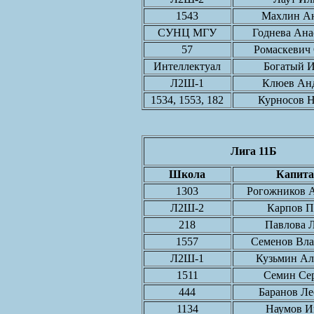
1543
Махлин А
СУНЦ МГУ
Годнева Ана
57
Ромаскевич
Интеллектуал
Богатый 
Л2Ш-1
Клюев Ан
1534, 1553, 182
Курносов 
Лига 11Б
Школа
Капита
1303
Рогожников 
Л2Ш-2
Карпов П
218
Павлова 
1557
Семенов Вл
Л2Ш-1
Кузьмин Ал
1511
Семин Се
444
Баранов Л
1134
Наумов И