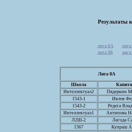
Результаты 
лига 8А
лига
лига 8Б
лига
Лига 8А
Школа
Капита
Интеллектуал2
Пядеркин М
1543-1
Ивлев Фе
1543-2
Редега Вла
Интеллектуал1
Антипова Н
Л2Ш-2
Лагода С
1567
Купраш А