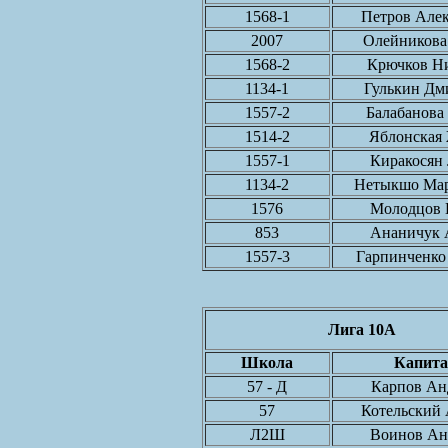
1568-1
Петров Але
2007
Олейникова
1568-2
Крючков Н
1134-1
Гулькин Дм
1557-2
Балабанова
1514-2
Яблонская
1557-1
Киракосян
1134-2
Нетыкшо Мар
1576
Молодцов 
853
Ананичук 
1557-3
Гарпинченко
Лига 10A
Школа
Капита
57 - Д
Карпов Ан
57
Котельский
Л2Ш
Воинов Ан