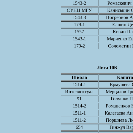
1543-2
Ромаскевич
СУНЦ МГУ
Каниськин 
1543-3
Погребнов А
179-1
Елшин Де
1557
Кизин Па
1543-1
Марченко Е
179-2
Соломатин 
Лига 10Б
Школа
Капита
1514-1
Ермушева 
Интеллектуал
Мерцалов Гр
91
Голушко П
1514-2
Романенков 
1511-1
Калегаева Ан
1511-2
Поршнева Л
654
Гинжул Ва