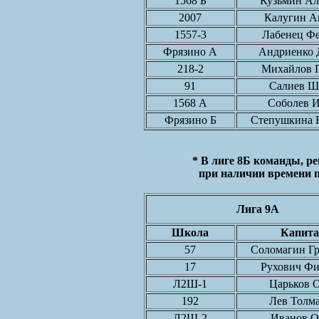
1568 Б
Кузьмин Ал
2007
Калугин А
1557-3
Лабенец Ф
Фрязино А
Андриенко 
218-2
Михайлов 
91
Салиев Ш
1568 А
Соболев 
Фрязино Б
Степушкина 
* В лиге 8Б команды, ре
при наличии времени п
Лига 9A
Школа
Капита
57
Соломагин Г
17
Рухович Ф
Л2Ш-1
Царьков 
192
Лев Толм
Л2Ш-2
Иванов О