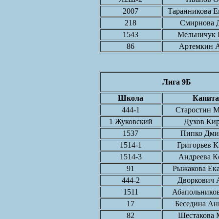
2007
Таранникова Е
218
Смирнова 
1543
Мельничук 
86
Артемкин 
Лига 9Б
Школа
Капита
444-1
Старостин 
1 Жуковский
Духов Ки
1537
Пипко Дми
1514-1
Григорьев 
1514-3
Андреева К
91
Рыжакова Ек
444-2
Дворкович 
1511
Абапольнико
17
Беседина Ан
82
Шестакова 