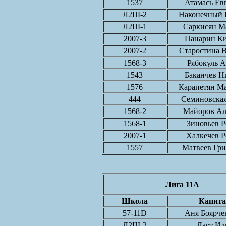
1537
Атамась Ев
Л2Ш-2
Наконечный 
Л2Ш-1
Саркисян М
2007-3
Панарин К
2007-2
Старостина 
1568-3
Рябокуль 
1543
Баканчев Н
1576
Карапетян М
444
Семиновска
1568-2
Майоров Ал
1568-1
Зиновьев 
2007-1
Халкечев 
1557
Матвеев Гр
Лига 11A
Школа
Капита
57-11D
Аня Боярче
Л2Ш-2
Лаут Ил