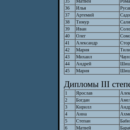
35
Матвей
Рома
36
Илья
Руса
37
Артемий
Садо
38
Тимур
Сали
39
Иван
Сол
40
Олег
Сом
41
Александр
Стор
42
Мария
Тил
43
Михаил
Чаун
44
Андрей
Шиш
45
Мария
Шиш
Дипломы III степ
1
Ярослав
Алек
2
Богдан
Аме
3
Кирилл
Андр
4
Анна
Ахм
5
Степан
Баби
6
Матвей
Бара