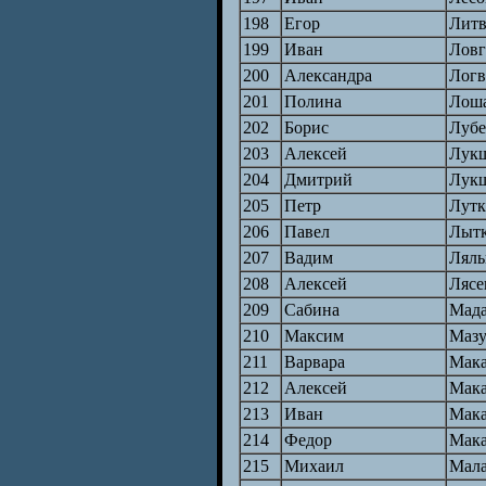
198
Егор
Лит
199
Иван
Лов
200
Александра
Логв
201
Полина
Лош
202
Борис
Лубе
203
Алексей
Лук
204
Дмитрий
Лук
205
Петр
Лут
206
Павел
Лыт
207
Вадим
Ляль
208
Алексей
Лясе
209
Сабина
Мада
210
Максим
Маз
211
Варвара
Мака
212
Алексей
Мак
213
Иван
Мак
214
Федор
Мак
215
Михаил
Мал