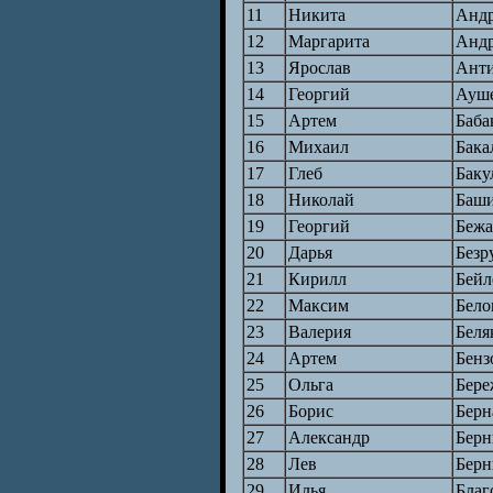
11
Никита
Андр
12
Маргарита
Андр
13
Ярослав
Ант
14
Георгий
Ауш
15
Артем
Баба
16
Михаил
Бака
17
Глеб
Баку
18
Николай
Баш
19
Георгий
Бежа
20
Дарья
Безр
21
Кирилл
Бейл
22
Максим
Бело
23
Валерия
Беля
24
Артем
Бенз
25
Ольга
Бере
26
Борис
Берн
27
Александр
Бер
28
Лев
Бер
29
Илья
Благ