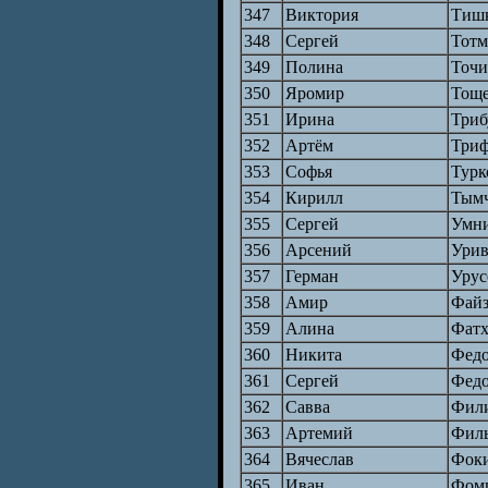
347
Виктория
Тиш
348
Сергей
Тотм
349
Полина
Точи
350
Яромир
Тощ
351
Ирина
Триб
352
Артём
Три
353
Софья
Турк
354
Кирилл
Тым
355
Сергей
Умн
356
Арсений
Урив
357
Герман
Урус
358
Амир
Файз
359
Алина
Фатх
360
Никита
Фед
361
Сергей
Фед
362
Савва
Фил
363
Артемий
Фил
364
Вячеслав
Фок
365
Иван
Фом