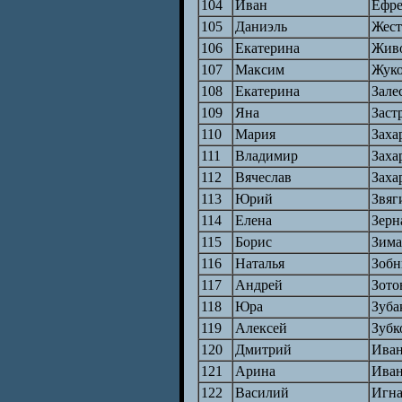
104
Иван
Ефр
105
Даниэль
Жест
106
Екатерина
Жив
107
Максим
Жук
108
Екатерина
Зале
109
Яна
Заст
110
Мария
Заха
111
Владимир
Заха
112
Вячеслав
Заха
113
Юрий
Звяг
114
Елена
Зерн
115
Борис
Зима
116
Наталья
Зобн
117
Андрей
Зото
118
Юра
Зуба
119
Алексей
Зубк
120
Дмитрий
Ива
121
Арина
Иван
122
Василий
Игна