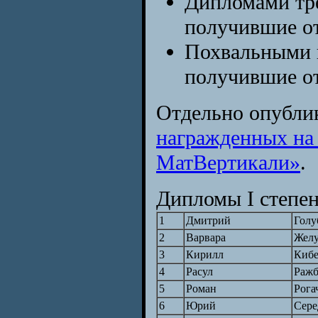
Дипломами тре
получившие от
Похвальными 
получившие от
Отдельно опубл
награжденных на
МатВертикали»
.
Дипломы I степен
1
Дмитрий
Голу
2
Варвара
Желу
3
Кирилл
Кибе
4
Расул
Ражб
5
Роман
Рога
6
Юрий
Сере