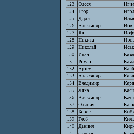
123
Олеся
Игн
124
Егор
Иго
125
Дарья
Иль
126
Александр
Иовл
127
Ян
Иоф
128
Никита
Ирио
129
Николай
Исак
130
Иван
Каза
131
Роман
Кама
132
Артем
Кар
133
Александр
Карп
134
Владимир
Карп
135
Лика
Каси
136
Александр
Кач
137
Оливия
Каш
138
Борис
Кибк
139
Глеб
Кил
140
Даниил
Кир
141
Степан
Клеп