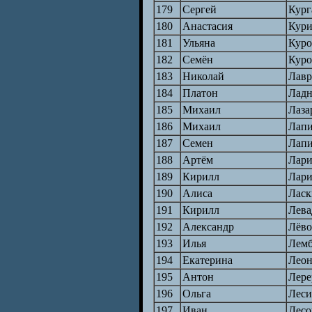
179
Сергей
Кург
180
Анастасия
Кури
181
Ульяна
Куро
182
Семён
Куро
183
Николай
Лавр
184
Платон
Лад
185
Михаил
Лаза
186
Михаил
Лап
187
Семен
Лап
188
Артём
Лари
189
Кирилл
Лари
190
Алиса
Ласк
191
Кирилл
Лева
192
Александр
Лёво
193
Илья
Лемб
194
Екатерина
Леон
195
Антон
Лере
196
Ольга
Леси
197
Иван
Лесо