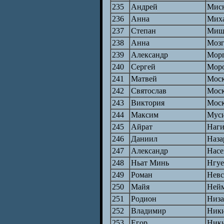
235
Андрей
Мис
236
Анна
Мих
237
Степан
Мищ
238
Анна
Мозг
239
Александр
Мор
240
Сергей
Мор
241
Матвей
Моск
242
Святослав
Мос
243
Виктория
Моск
244
Максим
Мус
245
Айрат
Наг
246
Даниил
Наза
247
Александр
Насе
248
Ньат Минь
Нгу
249
Роман
Нев
250
Майя
Ней
251
Родион
Низа
252
Владимир
Ник
253
Егор
Ник