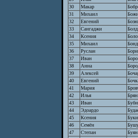
30
Макар
Бобр
31
Михаил
Бож
32
Евгений
Бозю
33
Сангаджи
Болд
34
Ксения
Бол
35
Михаил
Бонд
36
Руслан
Бори
37
Иван
Боро
38
Анна
Боро
39
Алексей
Боча
40
Евгений
Бочк
41
Мария
Бров
42
Илья
Брян
43
Иван
Бубн
44
Эдоардо
Буда
45
Ксения
Буки
46
Семён
Буш
47
Степан
Буян