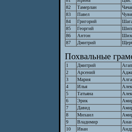
81
Ирина
Цыс
82
Тамерлан
Чача
83
Павел
Чув
84
Григорий
Шаг
85
Георгий
Шип
86
Антон
Ших
87
Дмитрий
Щер
Похвальные грамо
1
Дмитрий
Агап
2
Арсений
Адж
3
Мария
Алга
4
Илья
Алек
5
Татьяна
Алек
6
Эрик
Ами
7
Давид
Ами
8
Михаил
Ами
9
Владимир
Ана
10
Иван
Андр