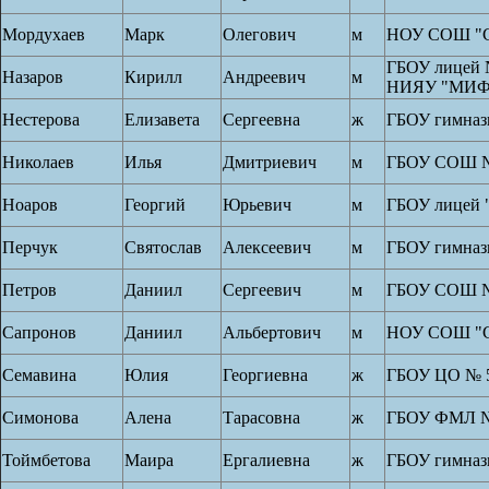
Мордухаев
Марк
Олегович
м
НОУ СОШ "С
ГБОУ лицей 
Назаров
Кирилл
Андреевич
м
НИЯУ "МИ
Нестерова
Елизавета
Сергеевна
ж
ГБОУ гимназ
Николаев
Илья
Дмитриевич
м
ГБОУ СОШ №
Ноаров
Георгий
Юрьевич
м
ГБОУ лицей 
Перчук
Святослав
Алексеевич
м
ГБОУ гимназ
Петров
Даниил
Сергеевич
м
ГБОУ СОШ №
Сапронов
Даниил
Альбертович
м
НОУ СОШ "С
Семавина
Юлия
Георгиевна
ж
ГБОУ ЦО № 
Симонова
Алена
Тарасовна
ж
ГБОУ ФМЛ №
Тоймбетова
Маира
Ергалиевна
ж
ГБОУ гимназ