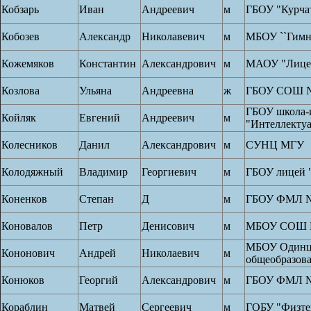
Кобзарь
Иван
Андреевич
м
ГБОУ "Курча
Кобозев
Александр
Николавевич
м
МБОУ ``Гимн
Кожемяков
Константин
Александрович
м
МАОУ "Лице
Козлова
Ульяна
Андреевна
ж
ГБОУ СОШ №
ГБОУ школа-
Койляк
Евгений
Андреевич
м
"Интеллекту
Колесников
Данил
Александрович
м
СУНЦ МГУ
Колодяжный
Владимир
Георгиевич
м
ГБОУ лицей 
Коненков
Степан
Д
м
ГБОУ ФМЛ №
Коновалов
Петр
Денисович
м
МБОУ СОШ 
МБОУ Одинцо
Кононович
Андрей
Николаевич
м
общеобразова
Конюков
Георгий
Александрович
м
ГБОУ ФМЛ №
Кораблин
Матвей
Сергеевич
м
ГОБУ "Физте