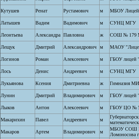
Кутушев
Ренат
Рустамович
м
МБОУ Лицей 
Латышев
Вадим
Вадимович
м
СУНЦ МГУ
Леонтьева
Александра
Павловна
ж
СОШ № 179
Лещук
Дмитрий
Александрович
м
МАОУ "Лице
Логинов
Роман
Алексеевич
м
ГБОУ лицей 
Лось
Денис
Андреевич
м
СУНЦ МГУ
Лукьянова
Ксения
Дмитриевна
ж
Гимназия М
Лунин
Дмитрий
Владимирович
м
ГБОУ лицей 
Лыков
Антон
Алексеевич
м
ГБОУ ЦО № 
Губернаторск
Макарихин
Павел
Андреевич
м
математичес
МБОУ СОШ №
Макаров
Артем
Владимирович
м
Ломоносова г