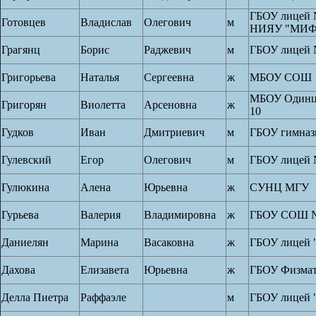
ГБОУ лицей 
Готовцев
Владислав
Олегович
м
НИЯУ "МИ
Грагянц
Борис
Раджевич
м
ГБОУ лицей 
Григорьева
Наталья
Сергеевна
ж
МБОУ СОШ
МБОУ Одинц
Григорян
Виолетта
Арсеновна
ж
10
Гудков
Иван
Дмитриевич
м
ГБОУ гимназ
Гулевский
Егор
Олегович
м
ГБОУ лицей 
Гулюкина
Алена
Юрьевна
ж
СУНЦ МГУ
Гурьева
Валерия
Владимировна
ж
ГБОУ СОШ 
Даниелян
Марина
Васаковна
ж
ГБОУ лицей 
Дахова
Елизавета
Юрьевна
ж
ГБОУ Физмат
Делла Пиетра
Раффаэле
м
ГБОУ лицей 