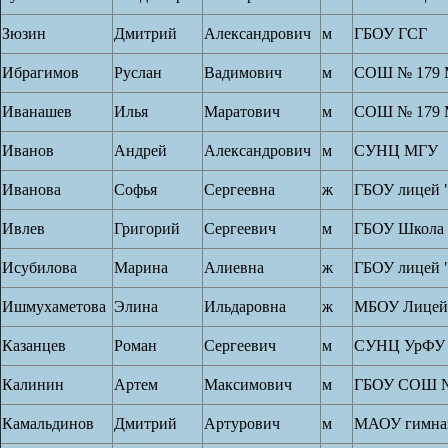
Зюзин
Дмитрий
Александрович
м
ГБОУ ГСГ
Ибрагимов
Руслан
Вадимович
м
СОШ № 179
Иванашев
Илья
Маратович
м
СОШ № 179
Иванов
Андрей
Александрович
м
СУНЦ МГУ
Иванова
Софья
Сергеевна
ж
ГБОУ лицей 
Ивлев
Григорий
Сергеевич
м
ГБОУ Школа 
Исубилова
Марина
Алиевна
ж
ГБОУ лицей 
Ишмухаметова
Элина
Ильдаровна
ж
МБОУ Лицей
Казанцев
Роман
Сергеевич
м
СУНЦ УрФУ
Калинин
Артем
Максимович
м
ГБОУ СОШ №
Камальдинов
Дмитрий
Артурович
м
МАОУ гимна