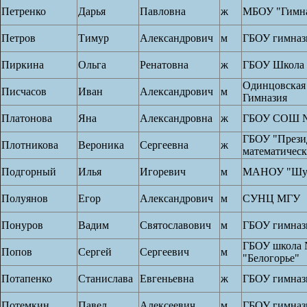
Петренко
Дарья
Павловна
ж
МБОУ "Гимна
Петров
Тимур
Александрович
м
ГБОУ гимназ
Пиркина
Ольга
Ренатовна
ж
ГБОУ Школа 
Одинцовская
Писчасов
Иван
Александрович
м
Гимназия
Платонова
Яна
Александровна
ж
ГБОУ СОШ №
ГБОУ "Прези
Плотникова
Вероника
Сергеевна
ж
математичес
Подгорный
Илья
Игоревич
м
МАНОУ "Шух
Полуянов
Егор
Александрович
м
СУНЦ МГУ
Понуров
Вадим
Святославович
м
ГБОУ гимназ
ГБОУ школа 
Попов
Сергей
Сергеевич
м
"Белогорье"
Потапенко
Станислава
Евгеньевна
ж
ГБОУ гимназ
Потемкин
Павел
Алексеевич
м
ГБОУ гимназ