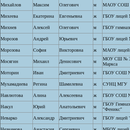
Михайлов
Максим
Олегович
м
МАОУ СОШ 
Михеева
Екатерина
Евгеньевна
ж
ГБОУ лицей 
Михнев
Алексей
Олегович
м
ГБОУ гимназ
Морозов
Андрей
Юрьевич
м
ГБОУ лицей 
Морозова
София
Викторовна
ж
МАОУ лицей
МОУ СШ № 33
Мосягин
Михаил
Денисович
м
Маркса
Моторин
Иван
Дмитриевич
м
ГБОУ СОШ №
Мухамадиева
Регина
Шамилевна
ж
СУНЦ МГУ
Навлютова
Алина
Алексеевна
ж
ГБОУ СОШ №
ГБОУ Гимназ
Накул
Юрий
Анатольевич
м
"Феникс"
Неварко
Александр
Дмитриевич
м
ГБОУ лицей 
Незнамова
Анастасия
Сергеевна
ж
МБОУ лицей