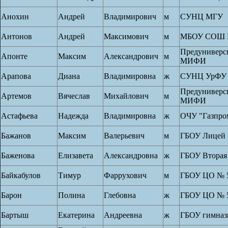
Анохин
Андрей
Владимирович
м
СУНЦ МГУ
Антонов
Андрей
Максимович
м
МБОУ СОШ 
Предунивер
Апонте
Максим
Александрович
м
МИФИ
Арапова
Диана
Владимировна
ж
СУНЦ УрФУ
Предунивер
Артемов
Вячеслав
Михайлович
м
МИФИ
Астафьева
Надежда
Владимировна
ж
ОЧУ "Газпро
Бажанов
Максим
Валерьевич
м
ГБОУ Лицей 
Баженова
Елизавета
Александровна
ж
ГБОУ Вторая
Байкабулов
Тимур
Фаррухович
м
ГБОУ ЦО № 
Барон
Полина
Глебовна
ж
ГБОУ ЦО № 
Бартыш
Екатерина
Андреевна
ж
ГБОУ гимназ