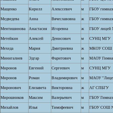
Мащенко
Кирилл
Алекссевич
м
ГБОУ гимназ
Медведева
Анна
Вячеславовна
ж
ГБОУ гимназ
Ментишинова
Анастасия
Игоревна
ж
ГБОУ лицей 
Метейкин
Алексей
Денисович
м
СУНЦ МГУ
Мехеда
Мария
Дмитриевна
ж
МКОУ СОШ 
Минигалиев
Эдгар
Фаритович
м
МАОУ Гимназ
Миронов
Евгений
Сергеевич
м
СУНЦ МГУ
Миронов
Роман
Владимирович
м
МАОУ "Лице
Миронович
Елизавета
Викторовна
ж
АГ СПБГУ
Мирошников
Максим
Валерьевич
м
ГБОУ Гимназ
Михайлов
Илья
Тимофеевич
м
ГБОУ СОШ №