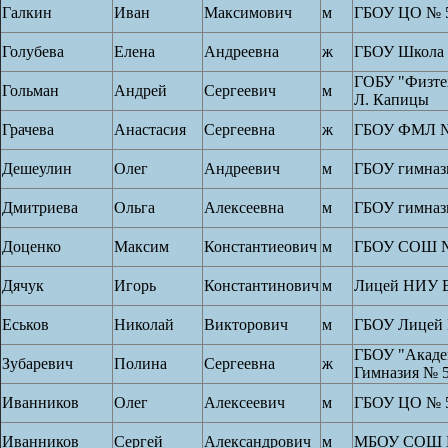
Галкин
Иван
Максимович
м
ГБОУ ЦО № 
Голубева
Елена
Андреевна
ж
ГБОУ Школа 
ГОБУ "Физтех
Гольман
Андрей
Сергеевич
м
Л. Капицы
Грачева
Анастасия
Сергеевна
ж
ГБОУ ФМЛ №
Дешеулин
Олег
Андреевич
м
ГБОУ гимназ
Дмитриева
Ольга
Алексеевна
м
ГБОУ гимназ
Доценко
Максим
Константиеович
м
ГБОУ СОШ №
Дячук
Игорь
Константинович
м
Лицей НИУ
Еськов
Николай
Викторович
м
ГБОУ Лицей 
ГБОУ "Акаде
Зубаревич
Полина
Сергеевна
ж
Гимназия № 
Иванников
Олег
Алексеевич
м
ГБОУ ЦО № 
Иванников
Сергей
Александрович
м
МБОУ СОШ 