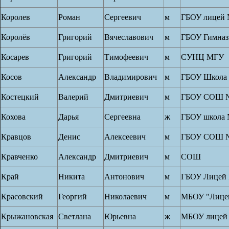
Королев
Роман
Сергеевич
м
ГБОУ лицей 
Королёв
Григорий
Вячеславович
м
ГБОУ Гимназ
Косарев
Григорий
Тимофеевич
м
СУНЦ МГУ
Косов
Александр
Владимирович
м
ГБОУ Школа
Костецкий
Валерий
Дмитриевич
м
ГБОУ СОШ №
Кохова
Дарья
Сергеевна
ж
ГБОУ школа 
Кравцов
Денис
Алексеевич
м
ГБОУ СОШ №
Кравченко
Александр
Дмитриевич
м
СОШ
Край
Никита
Антонович
м
ГБОУ Лицей 
Красовский
Георгий
Николаевич
м
МБОУ "Лице
Крыжановская
Светлана
Юрьевна
ж
МБОУ лицей