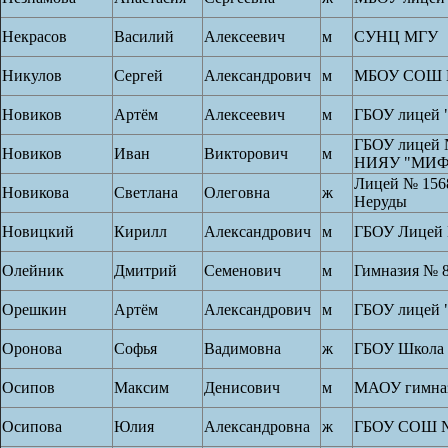
Некрасов
Василий
Алексеевич
м
СУНЦ МГУ
Никулов
Сергей
Александрович
м
МБОУ СОШ 
Новиков
Артём
Алексеевич
м
ГБОУ лицей 
ГБОУ лицей 
Новиков
Иван
Викторович
м
НИЯУ "МИ
Лицей № 156
Новикова
Светлана
Олеговна
ж
Неруды
Новицкий
Кирилл
Александрович
м
ГБОУ Лицей 
Олейник
Дмитрий
Семенович
м
Гимназия № 
Орешкин
Артём
Александрович
м
ГБОУ лицей 
Оронова
Софья
Вадимовна
ж
ГБОУ Школа
Осипов
Максим
Денисович
м
МАОУ гимна
Осипова
Юлия
Александровна
ж
ГБОУ СОШ №