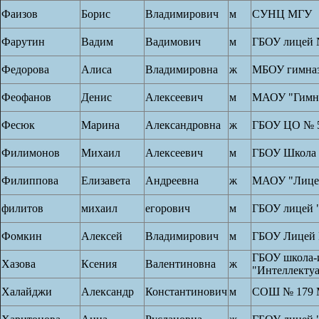
Фаизов
Борис
Владимирович
м
СУНЦ МГУ
Фарутин
Вадим
Вадимович
м
ГБОУ лицей 
Федорова
Алиса
Владимировна
ж
МБОУ гимназ
Феофанов
Денис
Алексеевич
м
МАОУ "Гимн
Фесюк
Марина
Александровна
ж
ГБОУ ЦО № 
Филимонов
Михаил
Алексеевич
м
ГБОУ Школа
Филиппова
Елизавета
Андреевна
ж
МАОУ "Лице
филитов
михаил
егорович
м
ГБОУ лицей 
Фомкин
Алексей
Владимирович
м
ГБОУ Лицей 
ГБОУ школа-
Хазова
Ксения
Валентиновна
ж
"Интеллекту
Халайджи
Александр
Константинович
м
СОШ № 179