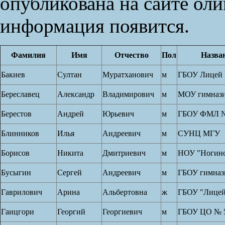
опубликована на сайте оли
информация появится.
Фамилия
Имя
Отчество
Пол
Назва
Бакиев
Султан
Муратханович
м
ГБОУ Лицей 
Береславец
Александр
Владимирович
м
МОУ гимнази
Берестов
Андрей
Юрьевич
м
ГБОУ ФМЛ №
Блинников
Илья
Андреевич
м
СУНЦ МГУ
Борисов
Никита
Дмитриевич
м
НОУ "Ногинс
Бусыгин
Сергей
Андреевич
м
ГБОУ гимназ
Гаврилович
Арина
Альбертовна
ж
ГБОУ "Лицей
Гаицгори
Георгий
Георгиевич
м
ГБОУ ЦО № 