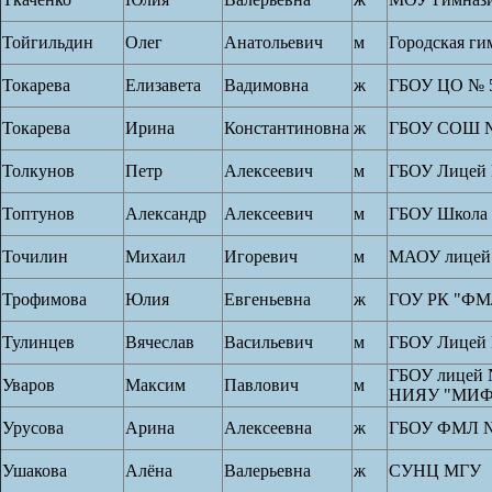
Тойгильдин
Олег
Анатольевич
м
Городская ги
Токарева
Елизавета
Вадимовна
ж
ГБОУ ЦО № 
Токарева
Ирина
Константиновна
ж
ГБОУ СОШ №
Толкунов
Петр
Алексеевич
м
ГБОУ Лицей 
Топтунов
Александр
Алексеевич
м
ГБОУ Школа 
Точилин
Михаил
Игоревич
м
МАОУ лицей
Трофимова
Юлия
Евгеньевна
ж
ГОУ РК "Ф
Тулинцев
Вячеслав
Васильевич
м
ГБОУ Лицей 
ГБОУ лицей 
Уваров
Максим
Павлович
м
НИЯУ "МИ
Урусова
Арина
Алексеевна
ж
ГБОУ ФМЛ №
Ушакова
Алёна
Валерьевна
ж
СУНЦ МГУ