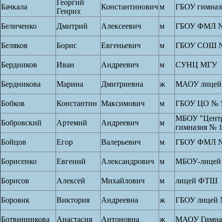
Георгий
Бачкала
Константинович
м
ГБОУ гимназ
Генрих
Беличенко
Дмитрий
Алексеевич
м
ГБОУ ФМЛ №
Беляков
Борис
Евгеньевич
м
ГБОУ СОШ №
Бердников
Иван
Андреевич
м
СУНЦ МГУ
Бердникова
Марина
Дмитриевна
ж
МАОУ лицей
Бобков
Константин
Максимович
м
ГБОУ ЦО № 
МБОУ "Центр
Бобровский
Артемий
Андреевич
м
гимназия № 
Бойцов
Егор
Валерьевич
м
ГБОУ ФМЛ №
Борисенко
Евгений
Александрович
м
МБОУ-лицей
Борисов
Алексей
Михайлович
м
лицей ФТШ
Боровик
Виктория
Андреевна
ж
ГБОУ лицей 
Ботвинникова
Анастасия
Антоновна
ж
МАОУ Гимназ