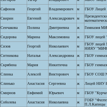
Сафонов
Георгий
Владимирович
м
ГБОУ Лицей 
Президентски
Свирин
Евгений
Александрович
м
математичес
Сенчакова
Полина
Дмитриевна
ж
Гимназия М
Сидорова
Марина
Максимовна
ж
ГБОУ лицей 
ГБОУ лицей 
Сизов
Георгий
Николаевич
м
НИЯУ "МИ
Ситникова
Наталья
Александровна
ж
ГБОУ гимназ
Скрябина
Мария
Никитична
ж
ГБОУ гимназ
Слинка
Алексей
Викторович
м
ГБОУ СОШ №
Слинько
Анастасия
Сергеевна
ж
Лицей НИУ
Смирнов
Евфимий
Юрьевич
м
ГБОУ "Курча
ГОБУ "Физте
Соболева
Анастасия
Николаевна
ж
П.Л.Капицы