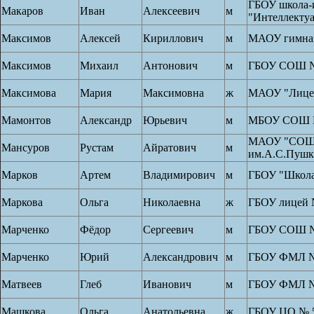
ГБОУ школа-
Макаров
Иван
Алексеевич
м
"Интеллекту
Максимов
Алексей
Кириллович
м
МАОУ гимна
Максимов
Михаил
Антонович
м
ГБОУ СОШ №
Максимова
Мария
Максимовна
ж
МАОУ "Лице
Мамонтов
Александр
Юрьевич
м
МБОУ СОШ 
МАОУ "СОШ
Мансуров
Рустам
Айратович
м
им.А.С.Пушк
Марков
Артем
Владимирович
м
ГБОУ "Школа
Маркова
Ольга
Николаевна
ж
ГБОУ лицей 
Марченко
Фёдор
Сергеевич
м
ГБОУ СОШ №
Марченко
Юрий
Александрович
м
ГБОУ ФМЛ №
Матвеев
Глеб
Иванович
м
ГБОУ ФМЛ №
Машкова
Ольга
Анатольевна
ж
ГБОУ ЦО № 