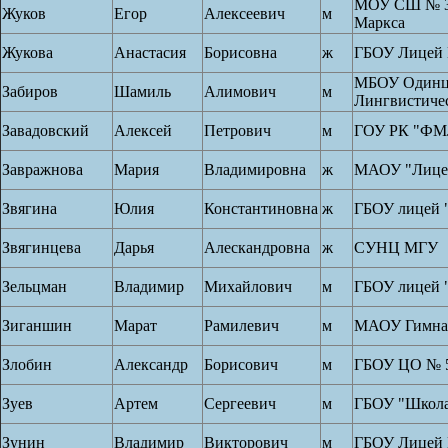
МОУ СШ № 33
Жуков
Егор
Алексеевич
м
Маркса
Жукова
Анастасия
Борисовна
ж
ГБОУ Лицей 
МБОУ Одинц
Забиров
Шамиль
Алимович
м
Лингвистиче
Завадовский
Алексей
Петрович
м
ГОУ РК "Ф
Завражнова
Мария
Владимировна
ж
МАОУ "Лице
Звягина
Юлия
Константиновна
ж
ГБОУ лицей 
Звягинцева
Дарья
Алескандровна
ж
СУНЦ МГУ
Зельцман
Владимир
Михайлович
м
ГБОУ лицей 
Зиганшин
Марат
Рамилевич
м
МАОУ Гимназ
Злобин
Александр
Борисович
м
ГБОУ ЦО № 
Зуев
Артем
Сергеевич
м
ГБОУ "Школа
Зунин
Владимир
Викторович
м
ГБОУ Лицей 