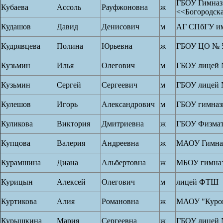
ГБОУ Гимназ
Кубаева
Ассоль
Рауфжоновна
ж
<<Богородск
Кудашов
Давид
Денисович
м
АГ СПбГУ им
Кудрявцева
Полина
Юрьевна
ж
ГБОУ ЦО № 
Кузьмин
Илья
Олегович
м
ГБОУ лицей 
Кузьмин
Сергей
Сергеевич
м
ГБОУ лицей 
Кулешов
Игорь
Александрович
м
ГБОУ гимназ
Куликова
Виктория
Дмитриевна
ж
ГБОУ Физмат
Купцова
Валерия
Андреевна
ж
МАОУ Гимназ
Курамшина
Диана
Альбертовна
ж
МБОУ гимназ
Курицын
Алексей
Олегович
м
лицей ФТШ
Куртикова
Алия
Романовна
ж
МАОУ "Куро
Курышкина
Мария
Сергеевна
ж
ГБОУ лицей 