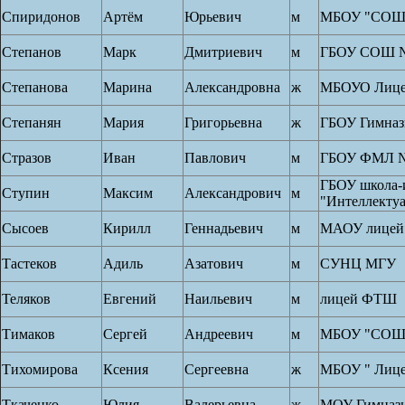
Спиридонов
Артём
Юрьевич
м
МБОУ "СОШ 
Степанов
Марк
Дмитриевич
м
ГБОУ СОШ №
Степанова
Марина
Александровна
ж
МБОУО Лице
Степанян
Мария
Григорьевна
ж
ГБОУ Гимназ
Стразов
Иван
Павлович
м
ГБОУ ФМЛ №
ГБОУ школа-
Ступин
Максим
Александрович
м
"Интеллекту
Сысоев
Кирилл
Геннадьевич
м
МАОУ лицей
Тастеков
Адиль
Азатович
м
СУНЦ МГУ
Теляков
Евгений
Наильевич
м
лицей ФТШ
Тимаков
Сергей
Андреевич
м
МБОУ "СОШ
Тихомирова
Ксения
Сергеевна
ж
МБОУ " Лице
Ткаченко
Юлия
Валерьевна
ж
МОУ Гимнази