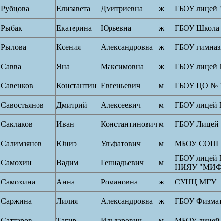
Рубцова
Елизавета
Дмитриевна
ж
ГБОУ лицей 
Рыбак
Екатерина
Юрьевна
ж
ГБОУ Школа
Рылова
Ксения
Александровна
ж
ГБОУ гимназ
Савва
Яна
Максимовна
ж
ГБОУ лицей 
Савенков
Константин
Евгеньевич
м
ГБОУ ЦО № 
Савостьянов
Дмитрий
Алексеевич
м
ГБОУ лицей 
Саклаков
Иван
Константинович
м
ГБОУ Лицей 
Салимзянов
Юнир
Ульфатович
м
МБОУ СОШ 
ГБОУ лицей 
Самохин
Вадим
Геннадьевич
м
НИЯУ "МИ
Самохина
Анна
Романовна
ж
СУНЦ МГУ
Саржина
Лилия
Александровна
ж
ГБОУ Физмат
Саттаров
Тагир
Ильдарович
м
МБОУ лицей