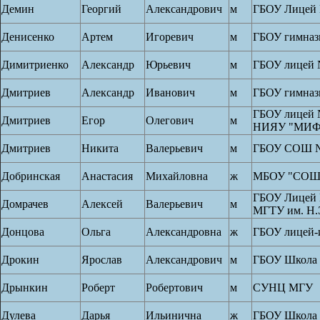
Демин
Георгий
Александрович
м
ГБОУ Лицей 
Денисенко
Артем
Игоревич
м
ГБОУ гимназ
Димитриенко
Александр
Юрьевич
м
ГБОУ лицей 
Дмитриев
Александр
Иванович
м
ГБОУ гимназ
ГБОУ лицей 
Дмитриев
Егор
Олегович
м
НИЯУ "МИ
Дмитриев
Никита
Валерьевич
м
ГБОУ СОШ №
Добринская
Анастасия
Михайловна
ж
МБОУ "СОШ
ГБОУ Лицей 
Домрачев
Алексей
Валерьевич
м
МГТУ им. Н.
Донцова
Ольга
Александровна
ж
ГБОУ лицей-
Дрокин
Ярослав
Александрович
м
ГБОУ Школа
Дрынкин
Роберт
Робертович
м
СУНЦ МГУ
Дулева
Дарья
Ильинична
ж
ГБОУ Школа