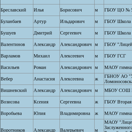
Бреславский
Илья
Борисович
м
ГБОУ ЦО № 
Буланбаев
Артур
Ильдарович
м
ГБОУ Школа
Бушуев
Дмитрий
Сергеевич
м
ГБОУ Школа
Валентинов
Александр
Александрович
м
ГБОУ "Лицей
Варламов
Михаил
Алексеевич
м
ГБОУ ГСГ
Васильев
Роман
Александрович
м
МАОУ гимна
ГБНОУ АО "У
Вебер
Анастасия
Алексеевна
ж
Ломоносовск
Вишневский
Александр
Александрович
м
МБОУ СОШ 
Возисова
Ксения
Сергеевна
ж
ГБОУ Вторая
Воробьева
Юлия
Владимировна
ж
МАОУ гимназ
МАОУ "Лице
Заслуженного
Воротников
Александр
Валерьевич
м