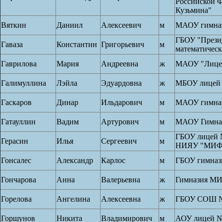
Российской 
Кузьмина"
Вяткин
Даниил
Алексеевич
м
МАОУ гимна
ГБОУ "Прези
Гаваза
Константин
Григорьевич
м
математичес
Гаврилова
Мария
Андреевна
ж
МАОУ "Лице
Галимуллина
Лэйла
Эдуардовна
ж
МБОУ лицей
Гаскаров
Динар
Ильдарович
м
МАОУ гимна
Гатауллин
Вадим
Артурович
м
МАОУ Гимназ
ГБОУ лицей 
Герасин
Илья
Сергеевич
м
НИЯУ "МИ
Гонсалес
Александр
Карлос
м
ГБОУ гимназ
Гончарова
Анна
Валерьевна
ж
Гимназия М
Горелова
Ангелина
Алексеевна
ж
ГБОУ СОШ 
Горшунов
Никита
Владимирович
м
АОУ лицей №