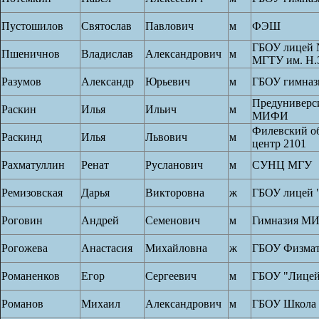
Пустошилов
Святослав
Павлович
м
ФЭШ
ГБОУ лицей 
Пшеничнов
Владислав
Александрович
м
МГТУ им. Н.
Разумов
Александр
Юрьевич
м
ГБОУ гимназ
Предунивер
Раскин
Илья
Ильич
м
МИФИ
Филевский о
Раскинд
Илья
Львович
м
центр 2101
Рахматуллин
Ренат
Русланович
м
СУНЦ МГУ
Ремизовская
Дарья
Викторовна
ж
ГБОУ лицей 
Роговин
Андрей
Семенович
м
Гимназия М
Рогожева
Анастасия
Михайловна
ж
ГБОУ Физмат
Романенков
Егор
Сергеевич
м
ГБОУ "Лицей
Романов
Михаил
Александрович
м
ГБОУ Школа 