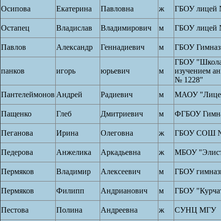
Осипова
Екатерина
Павловна
ж
ГБОУ лицей 
Остапец
Владислав
Владимирович
м
ГБОУ лицей 
Павлов
Александр
Геннадиевич
м
ГБОУ Гимназ
ГБОУ "Школа
панков
игорь
юрьевич
м
изучением ан
№ 1228"
Пантелеймонов
Андрей
Радиевич
м
МАОУ "Лице
Пащенко
Глеб
Дмитриевич
м
ФГБОУ Гимна
Пеганова
Ирина
Олеговна
ж
ГБОУ СОШ №
Педерова
Анжелика
Аркадьевна
ж
МБОУ "Элист
Пермяков
Владимир
Алексеевич
м
ГБОУ гимназ
Пермяков
Филипп
Андрианович
м
ГБОУ "Курча
Пестова
Полина
Андреевна
ж
СУНЦ МГУ