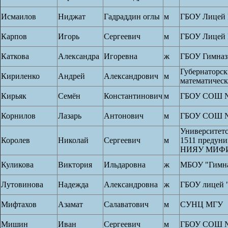
Исмаилов
Ниджат
Гадраддин оглы
м
ГБОУ Лицей 
Карпов
Игорь
Сергеевич
м
ГБОУ Лицей 
Каткова
Александра
Игоревна
ж
ГБОУ Гимназ
Губернаторск
Кириленко
Андрей
Александрович
м
математичес
Кирьяк
Семён
Константинович
м
ГБОУ СОШ №
Корнилов
Лазарь
Антонович
м
ГБОУ СОШ №
Университет
Королев
Николай
Сергеевич
м
1511 предуни
НИЯУ МИФ
Куликова
Виктория
Ильдаровна
ж
МБОУ "Гимна
Лутовинова
Надежда
Александровна
ж
ГБОУ лицей 
Мифтахов
Азамат
Салаватович
м
СУНЦ МГУ
Мишин
Иван
Сергеевич
м
ГБОУ СОШ №