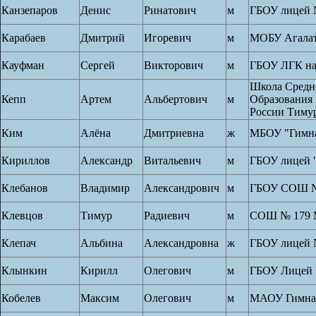
Канзепаров
Денис
Ринатович
м
ГБОУ лицей 
Карабаев
Дмитрий
Игоревич
м
МОБУ Агала
Кауфман
Сергей
Викторович
м
ГБОУ ЛГК на
Школа Средн
Кепп
Артем
Альбертович
м
Образования 
России Тиму
Ким
Алёна
Дмитриевна
ж
МБОУ "Гимна
Кириллов
Александр
Витальевич
м
ГБОУ лицей 
Клебанов
Владимир
Александрович
м
ГБОУ СОШ №
Клевцов
Тимур
Радиевич
м
СОШ № 179
Клепач
Альбина
Александровна
ж
ГБОУ лицей 
Клынкин
Кирилл
Олегович
м
ГБОУ Лицей 
Кобелев
Максим
Олегович
м
МАОУ Гимназ