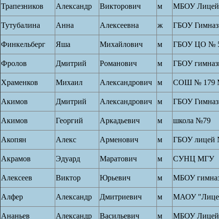
Трапезников
Александр
Викторович
м
МБОУ Лицей
Тутубалина
Анна
Алексеевна
ж
ГБОУ Гимназ
Финкельберг
Яша
Михайлович
м
ГБОУ ЦО № 
Фролов
Дмитрий
Романович
м
ГБОУ гимназ
Храменков
Михаил
Александрович
м
СОШ № 179
Акимов
Дмитрий
Александрович
м
ГБОУ Гимназ
Акимов
Георгий
Аркадьевич
м
школа №79
Акопян
Алекс
Арменович
м
ГБОУ лицей 
Акрамов
Эдуард
Маратович
м
СУНЦ МГУ
Алексеев
Виктор
Юрьевич
м
МБОУ гимназ
Алфер
Александр
Дмитриевич
м
МАОУ "Лице
Ананьев
Александр
Васильевич
м
МБОУ Лицей