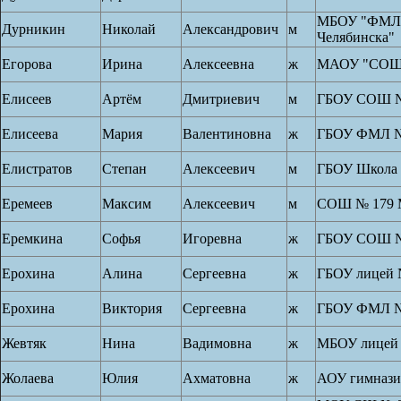
МБОУ "ФМЛ 
Дурникин
Николай
Александрович
м
Челябинска"
Егорова
Ирина
Алексеевна
ж
МАОУ "СОШ
Елисеев
Артём
Дмитриевич
м
ГБОУ СОШ №
Елисеева
Мария
Валентиновна
ж
ГБОУ ФМЛ №
Елистратов
Степан
Алексеевич
м
ГБОУ Школа
Еремеев
Максим
Алексеевич
м
СОШ № 179
Еремкина
Софья
Игоревна
ж
ГБОУ СОШ №
Ерохина
Алина
Сергеевна
ж
ГБОУ лицей 
Ерохина
Виктория
Сергеевна
ж
ГБОУ ФМЛ №
Жевтяк
Нина
Вадимовна
ж
МБОУ лицей
Жолаева
Юлия
Ахматовна
ж
АОУ гимнази