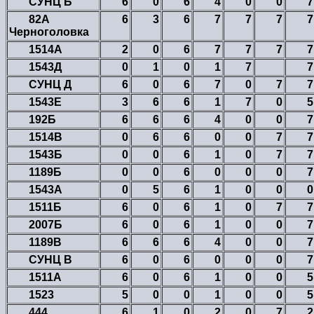
СУНЦ Б
6
0
6
4
0
0
7
82А
6
3
6
7
7
7
7
Черноголовка
1514А
2
0
6
7
7
7
7
1543Д
0
1
0
1
7
7
СУНЦ Д
6
0
6
7
0
7
7
1543Е
3
6
6
1
7
0
5
192Б
6
6
6
4
0
0
7
1514В
0
6
6
0
0
7
7
1543Б
0
0
6
1
0
7
7
1189Б
0
0
6
0
0
0
7
1543А
0
5
6
1
0
0
0
1511Б
6
0
6
1
0
7
7
2007Б
6
0
6
1
0
0
7
1189В
6
6
6
4
0
0
7
СУНЦ В
6
0
6
0
0
0
7
1511А
6
0
6
1
0
0
5
1523
5
0
0
1
0
0
5
444
6
1
0
2
0
7
2