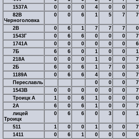
1537А
0
0
0
4
0
0
7
82В
0
0
6
1
5
7
7
Черноголовка
2В
0
6
1
7
7
7
0
1543Г
0
6
6
0
0
0
7
1741А
0
0
0
0
0
0
6
7Б
6
6
0
1
0
0
1
218А
0
0
0
1
0
0
7
2Б
6
0
6
1
7
0
3
1189А
0
6
6
4
0
0
7
Переславль
0
0
0
7
1543В
0
0
0
0
0
0
7
Троицк А
1
0
6
1
0
0
0
2A
6
0
6
1
0
0
7
лицей
0
6
6
0
3
0
1
Троицк
511
1
0
0
1
0
0
7
1411
0
6
1
0
0
0
0