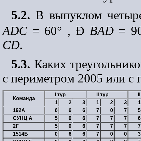
5.2.
В выпуклом четыр
АDС
= 60
°
,
Ð
BАD
= 9
CD
.
5.3.
Каких треугольнико
с периметром 2005 или с
I тур
II тур
I
Команда
1
2
3
1
2
3
1
192А
6
6
6
7
0
7
5
СУНЦ А
5
0
6
7
7
7
6
2Г
5
0
6
7
7
7
7
1514Б
0
6
6
7
0
0
3