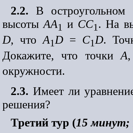
2.2.
В остроугольном 
высоты
AA
и
CC
. На 
1
1
D
, что
A
D
=
C
D
. То
1
1
Докажите, что точки
A
окружности.
2.3.
Имеет ли уравнени
решения?
Третий тур (
15 минут; 