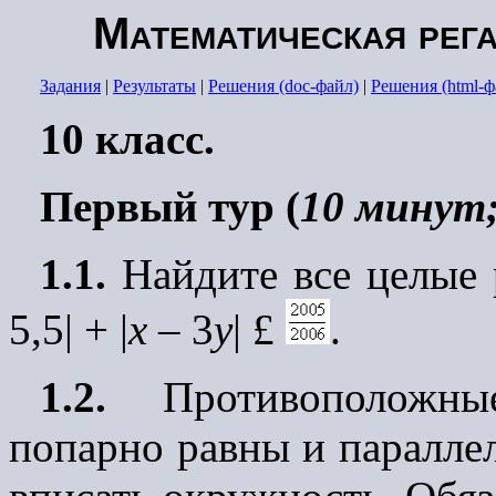
Математическая рега
Задания
|
Результаты
|
Решения (doc-файл)
|
Решения (html-ф
10 класс.
Первый тур (
10 минут;
1.1.
Найдите все целые р
5,5| + |
x
– 3
y
|
£
.
1.2.
Противоположные
попарно равны и параллел