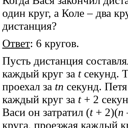
Когда Вася закончил дист
один круг, а Коле – два к
дистанция?
Ответ
: 6 кругов.
Пусть дистанция составл
каждый круг за
t
секунд. 
проехал за
tn
секунд. Петя
каждый круг за
t
+ 2 секун
Васи он затратил (
t
+ 2)(
n
круга, проезжая каждый к