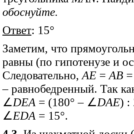
обоснуйте.
Ответ
: 15°
Заметим, что прямоуголь
равны (по гипотенузе и ост
Следовательно,
АЕ
=
АВ
– равнобедренный. Так ка
∠
DEA
= (180° – ∠
DAE
) 
∠
EDA
= 15°.
4.3.
Из шахматной доски (