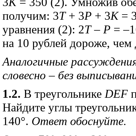
3
К
= 350 (2). Умножив обе
получим: 3
Т
+ 3
Р
+ 3
К
= 3
уравнения (2): 2
Т
–
Р
= –1
на 10 рублей дороже, чем 
Аналогичные рассуждени
словесно – без выписывани
1.2.
В треугольнике
DEF
п
Найдите углы треугольник
140°.
Ответ обоснуйте.