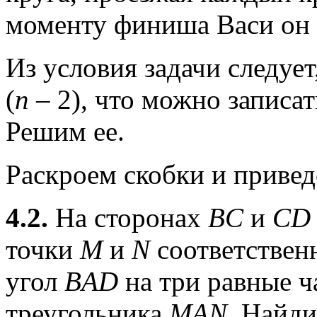
моменту финиша Васи он з
Из условия задачи следует,
(
n
– 2), что можно записа
Решим ее.
Раскроем скобки и приве
4.2.
На сторонах
BC
и
CD
точки
M
и
N
соответственн
угол
BAD
на три равные ч
треугольника
MAN
. Найди