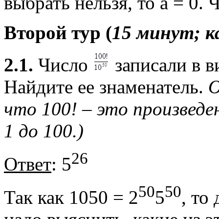
выбрать нельзя, то а = 0.
Второй тур (
15 минут; к
2.1.
Число
записали в в
Найдите ее знаменатель.
О
что 100! – это произведе
1 до 100.)
26
Ответ
: 5
50
50
Так как 1050 = 2
5
, то