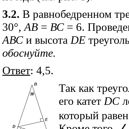
3.2.
В равнобедренном тр
30°,
АВ
=
ВС
= 6. Провед
АВС
и высота
DE
треугол
обоснуйте.
Ответ
: 4,5.
Так как треуг
его катет
DC
л
который равен
Кроме того, ∠