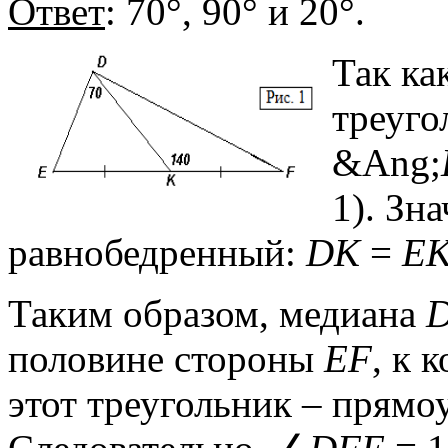
Ответ
: 70°, 90° и 20°.
Так ка
треуго
&Ang;
1). Зн
равнобедренный:
DK
=
E
Таким образом, медиана
половине стороны
EF
, к 
этот треугольник – прям