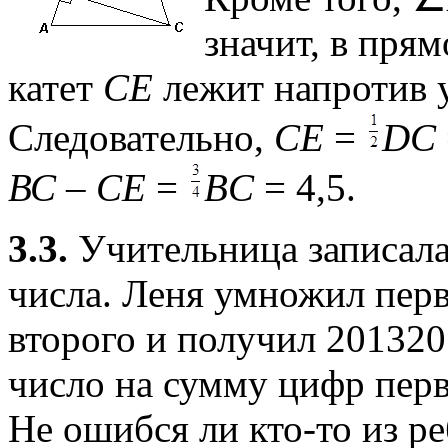
значит, в пря
катет
СЕ
лежит напротив 
Следовательно,
CЕ
=
DC
ВС
–
СЕ
=
BC
= 4,5.
3.3.
Учительница записала
числа. Леня умножил пер
второго и получил 20132
число на сумму цифр пер
Не ошибся ли кто-то из р