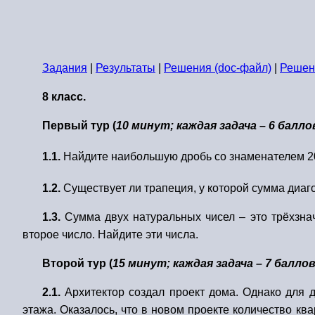
Задания
|
Результаты
|
Решения (doc-файл)
|
Решени
8 класс.
Первый тур (
10 минут; каждая задача – 6 балло
1.1.
Найдите наибольшую дробь со знаменателем 2
1.2.
Существует ли трапеция, у которой сумма диа
1.3.
Сумма двух натуральных чисел – это трёхзнач
второе число. Найдите эти числа.
Второй тур (
15 минут; каждая задача – 7 балло
2.1.
Архитектор создал проект дома. Однако для 
этажа. Оказалось, что в новом проекте количество кв