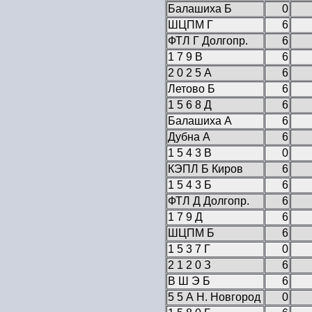
Балашиха Б
0
ШЦПМ Г
6
ФТЛ Г Долгопр.
6
1 7 9 В
6
2 0 2 5 А
6
Летово Б
6
1 5 6 8 Д
6
Балашиха А
6
Дубна А
6
1 5 4 3 В
0
КЭПЛ Б Киров
6
1 5 4 3 Б
6
ФТЛ Д Долгопр.
6
1 7 9 Д
6
ШЦПМ Б
6
1 5 3 7 Г
0
2 1 2 0 З
6
В Ш Э Б
6
5 5 А Н. Новгород
0