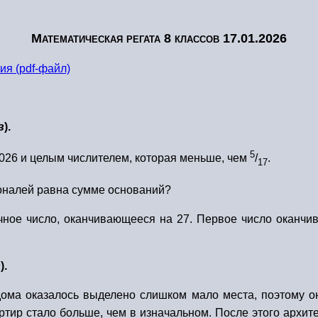
Математическая регата 8 классов 17.01.2026
я (pdf-файл)
в
).
5
026 и целым числителем, которая меньше, чем
/
.
17
гоналей равна сумме оснований?
ное число, оканчивающееся на 27. Первое число оканчивае
в
).
дома оказалось выделено слишком мало места, поэтому о
артир стало больше, чем в изначальном. После этого архит