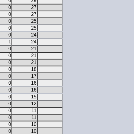
0
29
0
27
0
27
0
25
0
25
0
24
1
24
0
21
0
21
0
21
0
18
0
17
0
16
0
16
0
15
0
12
0
11
0
11
0
10
0
10