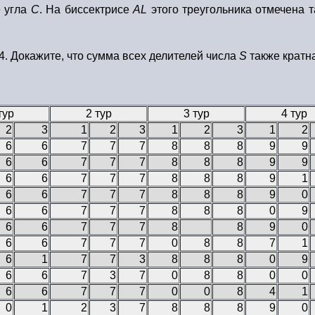
е угла
C
. На биссектрисе
AL
этого треугольника отмечена 
4. Докажите, что сумма всех делителей числа
S
также кратна
тур
2 тур
3 тур
4 тур
2
3
1
2
3
1
2
3
1
2
6
6
7
7
7
8
8
8
9
9
6
6
7
7
7
8
8
8
9
9
6
6
7
7
7
8
8
8
9
1
6
6
7
7
7
8
8
8
9
0
6
6
7
7
7
8
8
8
0
9
6
6
7
7
7
8
8
9
0
6
6
7
7
7
0
8
8
7
1
6
1
7
7
3
8
8
8
0
9
6
6
7
3
7
0
8
8
0
0
6
6
7
7
7
0
0
8
4
1
0
1
2
3
7
8
8
8
9
0