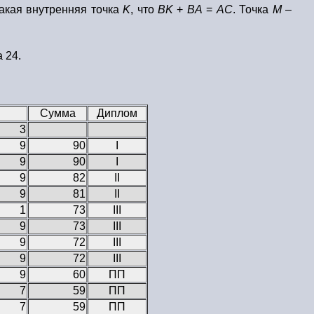
такая внутренняя точка
K
, что
BK
+
BA
=
AC
. Точка
M
–
 24.
Сумма
Диплом
3
9
90
I
9
90
I
9
82
II
9
81
II
1
73
III
9
73
III
9
72
III
9
72
III
9
60
ПП
7
59
ПП
7
59
ПП