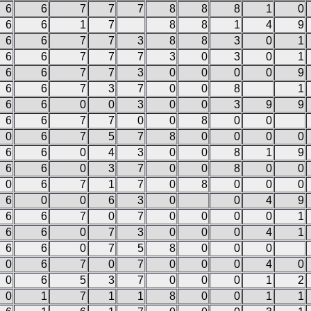
6
6
7
7
7
8
8
8
1
0
6
6
1
7
8
8
1
4
9
6
6
7
7
3
8
8
3
0
1
6
6
7
7
7
3
0
3
0
1
6
6
7
7
3
0
0
0
0
9
6
6
7
3
7
0
0
8
1
6
6
0
0
3
0
0
3
9
9
6
6
7
7
0
0
8
0
0
0
6
7
5
7
8
0
0
0
0
6
6
0
4
3
0
0
8
1
9
6
6
0
3
7
0
0
8
0
0
0
6
7
1
7
0
8
0
0
0
6
0
0
6
3
0
0
4
9
6
6
7
0
7
0
0
0
0
1
6
6
0
7
3
0
0
0
4
1
6
6
0
7
5
8
0
0
0
0
6
7
0
7
0
0
0
4
0
0
6
5
3
7
0
0
0
1
2
0
1
7
1
1
8
0
0
1
1