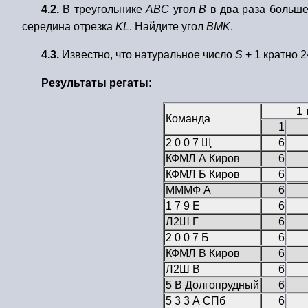
4.2.
В треугольнике
ABC
угол
B
в два раза больш
середина отрезка
KL
. Найдите угол
BMK
.
4.3.
Известно, что натуральное число
S
+ 1 кратно 2
Результаты регаты:
1 
Команда
1
2 0 0 7 Щ
6
КФМЛ А Киров
6
КФМЛ Б Киров
6
МММФ А
6
1 7 9 Е
6
Л2Ш Г
6
2 0 0 7 Б
6
КФМЛ В Киров
6
Л2Ш В
6
5 В Долгопрудный
6
5 3 3 А СПб
6