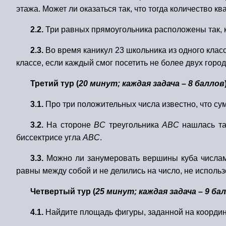
этажа. Может ли оказаться так, что тогда количество 
2.2.
Три равных прямоугольника расположены так, к
2.3.
Во время каникул 23 школьника из одного класс
классе, если каждый смог посетить не более двух горо
Третий тур (
20 минут; каждая задача – 8 баллов
3.1.
Про три положительных числа известно, что сум
3.2.
На стороне
BC
треугольника
ABC
нашлась та
биссектрисе угла
ABC
.
3.3.
Можно ли занумеровать вершины куба числами
равны между собой и не делились на число, не исполь
Четвертый тур (
25 минут; каждая задача – 9 ба
4.1.
Найдите площадь фигуры, заданной на координ