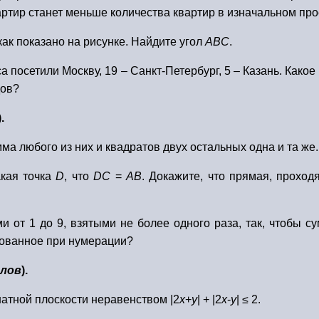
квартир станет меньше количества квартир в изначальном пр
ак показано на рисунке. Найдите угол
АВС
.
а посетили Москву, 19 – Санкт-Петербург, 5 – Казань. Как
дов?
).
ма любого из них и квадратов двух остальных одна и та же.
кая точка
D
, что
DC
=
AB
. Докажите, что прямая, прохо
 от 1 до 9, взятыми не более одного раза, так, чтобы 
зованное при нумерации?
ллов
).
атной плоскости неравенством |2
x
+
y
| + |2
x
-
y
| ≤ 2.