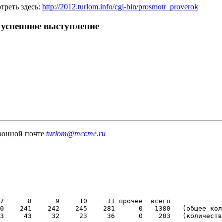
треть здесь:
http://2012.turlom.info/cgi-bin/prosmotr_proverok
 успешное выступление
тронной почте
turlom@mc
cme.r
u