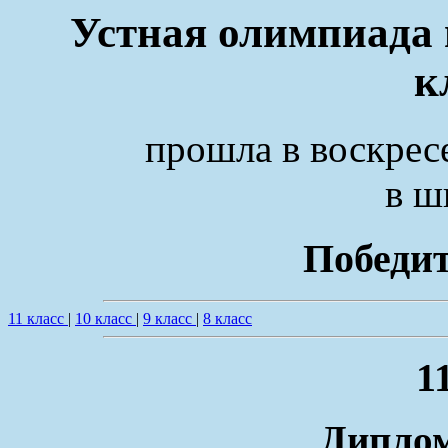
Устная олимпиада п
к
прошла в воскрес
в ш
Победи
11 класс
|
10 класс
|
9 класс
|
8 класс
1
Диплом