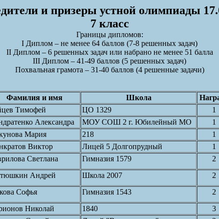
дители и призеры устной олимпиады 17.
7 класс
Границы дипломов:
I Диплом – не менее 64 баллов (7-8 решенных задач)
II Диплом – 6 решенных задач или набрано не менее 51 балла
III Диплом – 41-49 баллов (5 решенных задач)
Похвальная грамота – 31-40 баллов (4 решенные задачи)
Фамилия и имя
Школа
Нагр
йцев Тимофей
ЦО 1329
1
ндратенко Александра
МОУ СОШ 2 г. Юбилейный МО
1
кунова Мария
218
1
нкратов Виктор
Лицей 5 Долгопрудный
1
врилова Светлана
Гимназия 1579
2
тюшкин Андрей
Школа 2007
2
кова Софья
Гимназия 1543
2
рионов Николай
1840
3