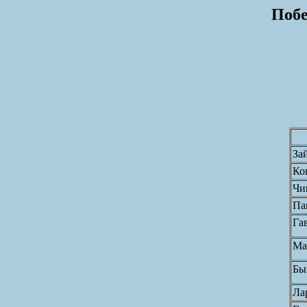
Побе
За
Ко
Чи
Па
Га
Ма
Бы
Ла