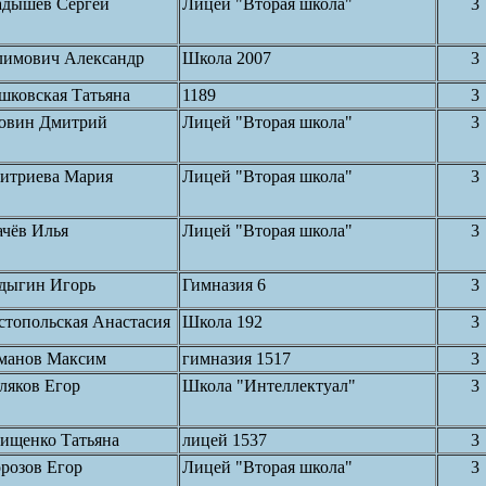
адышев Сергей
Лицей "Вторая школа"
3
имович Александр
Школа 2007
3
шковская Татьяна
1189
3
овин Дмитрий
Лицей "Вторая школа"
3
итриева Мария
Лицей "Вторая школа"
3
ачёв Илья
Лицей "Вторая школа"
3
дыгин Игорь
Гимназия 6
3
стопольская Анастасия
Школа 192
3
манов Максим
гимназия 1517
3
ляков Егор
Школа "Интеллектуал"
3
ищенко Татьяна
лицей 1537
3
розов Егор
Лицей "Вторая школа"
3