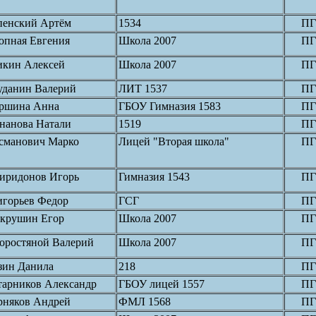
пенский Артём
1534
ПГ
опная Евгения
Школа 2007
ПГ
икин Алексей
Школа 2007
ПГ
уданин Валерий
ЛИТ 1537
ПГ
ршина Анна
ГБОУ Гимназия 1583
ПГ
нанова Натали
1519
ПГ
сманович Марко
Лицей "Вторая школа"
ПГ
иридонов Игорь
Гимназия 1543
ПГ
игорьев Федор
ГСГ
ПГ
крушин Егор
Школа 2007
ПГ
оростяной Валерий
Школа 2007
ПГ
зин Данила
218
ПГ
тарников Александр
ГБОУ лицей 1557
ПГ
рняков Андрей
ФМЛ 1568
ПГ