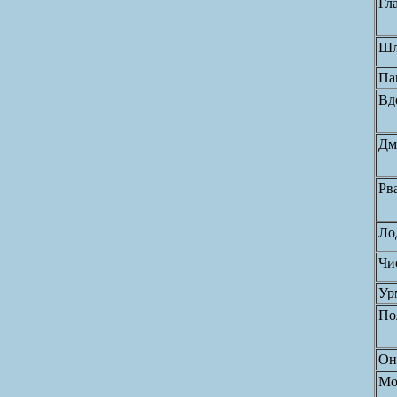
Гл
Шл
Па
Вд
Дм
Рв
Ло
Чи
Ур
По
Он
Мо