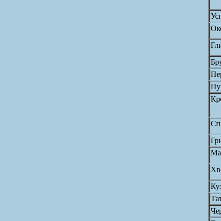
Ус
Ок
Гл
Бр
Пе
Пу
Кр
Сп
Гр
Ма
Хв
Ку
Та
Че