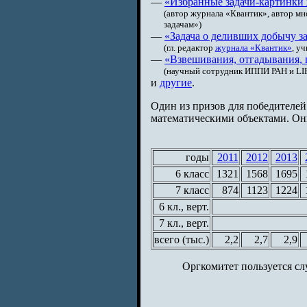
—
«Избранные задачи-картинки
(автор журнала «Квантик», автор мн
задачам»)
—
«Задача о деливших добычу з
(гл. редактор
журнала «Квантик»
, у
—
«Взвешивания, отгадывания, 
(научный сотрудник ИППИ РАН и 
и
другие
.
Один из призов для победителей
математическими объектами. О
годы
2011
2012
2013
6 класс
1321
1568
1695
7 класс
874
1123
1224
6 кл., верт.
7 кл., верт.
всего (тыс.)
2,2
2,7
2,9
Оргкомитет пользуется сл