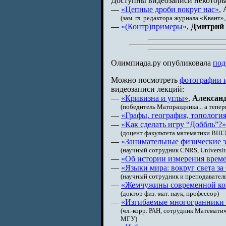
Доступны видеозаписи некоторы
—
«Цепные дроби вокруг нас»
,
(зам. гл. редактора журнала «Квант»,
—
«(Контр)примеры»
,
Дмитрий
Олимпиада.ру опубликовала
под
Можно посмотреть
фотографии 
видеозаписи лекций:
—
«Кривизна и углы»
,
Алексан
(победитель Матпраздника... а тепе
—
«Графы, география, топология
—
«Как сделать игру “Доббль”?»
(доцент факультета математики ВШЭ, 
—
«Занимательные физические 
(научный сотрудник CNRS, Université
—
«Об истории измерения време
—
«Языки мира: вокруг света за
(научный сотрудник и преподавател
—
«Жемчужины современной ко
(доктор физ.-мат. наук, профессор)
—
«Изгибаемые многогранники 
(чл.-корр. РАН, сотрудник Математи
МГУ)