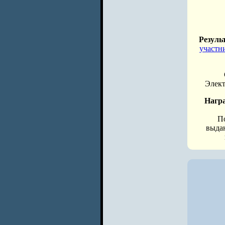
Резуль
участн
Элек
Нагр
П
выда