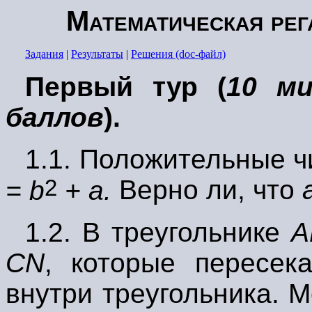
Математическая рег
Задания
|
Результаты
|
Решения (doc-файл)
Первый тур (
10 ми
баллов
).
1.1.
Положительные 
2
= b
+ a.
Верно ли, что
1.2.
В треугольнике
А
С
N
,
которые пересек
внутри треугольника. 