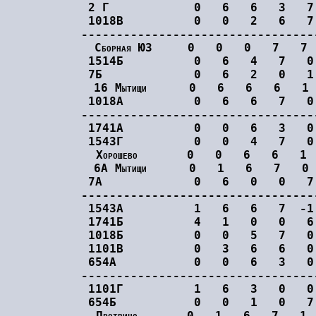
2 Г            0   6   6   3   7
1018В          0   0   2   6   7
---------------------------------
Сборная ЮЗ     0   0   0   7   7
1514Б          0   6   4   7   0
7Б             0   6   2   0   1
16 Мытищи      0   6   6   6   1
1018А          0   6   6   7   0
---------------------------------
1741А          0   0   6   3   0
1543Г          0   0   4   7   0
Хорошево       0   0   6   6   1
6А Мытищи      0   1   6   7   0
7А             0   6   0   0   7
---------------------------------
1543А          1   6   6   7  -1
1741Б          4   1   0   0   6
1018Б          0   0   5   7   0
1101В          0   3   6   6   0
654А           0   0   6   3   0
---------------------------------
1101Г          1   6   3   0   0
654Б           0   0   1   0   7
Протвино       0   1   6   7   1