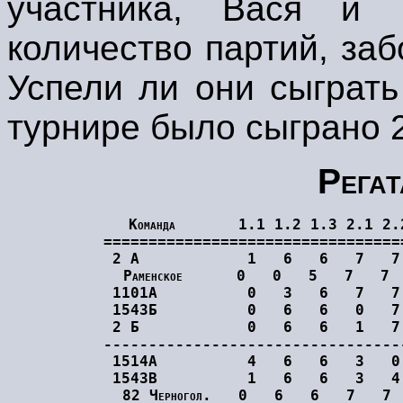
участника, Вася и 
количество партий, за
Успели ли они сыграть
турнире было сыграно 
Рега
Команда       1.1 1.2 1.3 2.1 2.
=================================
2 А            1   6   6   7   7
Раменское      0   0   5   7   7
1101А          0   3   6   7   7
1543Б          0   6   6   0   7
2 Б            0   6   6   1   7
---------------------------------
1514А          4   6   6   3   0
1543В          1   6   6   3   4
82 Черногол.   0   6   6   7   7