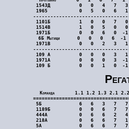
1543Д          0   0   4   7   3
1965           0   5   0   6   1
---------------------------------
1101Б          1   0   0   7   0
1514В          1   0   5   0   0
1971Б          0   0   6   0  -1
6Б Мытищи      0   0   0   6  -1
1971В          0   0   2   3   1
---------------------------------
109 А          0   0   0   3   1
1971А          0   0   0   3  -1
Рега
Команда       1.1 1.2 1.3 2.1 2.2
=================================
5Б             6   6   3   7   7
1189Б          0   0   6   7   7
444А           0   6   6   2   4
218А           0   6   6   7   1
5А             0   6   6   7   7