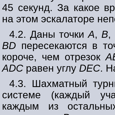
45 секунд. За какое в
на этом эскалаторе не
4.2.
Даны точки
А
,
В
,
BD
пересекаются в т
короче, чем отрезок
А
ADC
равен углу
DEC
.
Н
4.3.
Шахматный турни
системе (каждый уч
каждым из остальны