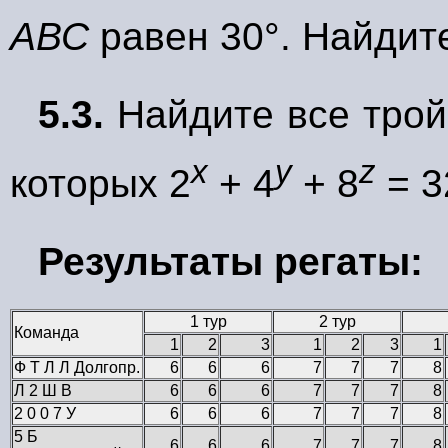
АВС
равен 30°. Найди
5.3.
Найдите все трой
x
y
z
которых 2
+ 4
+ 8
= 3
Результаты регаты:
1 тур
2 тур
Команда
1
2
3
1
2
3
1
Ф Т Л Л Долгопр.
6
6
6
7
7
7
8
Л 2 Ш В
6
6
6
7
7
7
8
2 0 0 7 У
6
6
6
7
7
7
8
5 Б
6
6
6
7
7
7
8