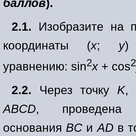
баллов
).
2.1.
Изобразите на п
координаты (
х
;
у
)
2
2
уравнению: sin
x
+ cos
2.2.
Через точку
K
,
ABCD
, проведена 
основания
BC
и
AD
в т