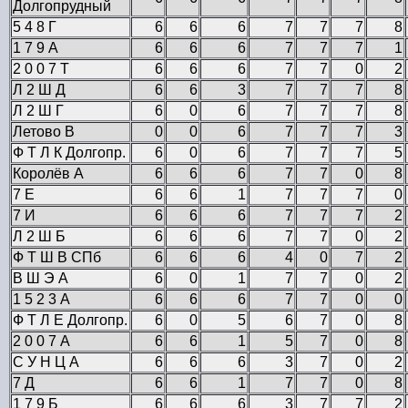
Долгопрудный
5 4 8 Г
6
6
6
7
7
7
8
1 7 9 А
6
6
6
7
7
7
1
2 0 0 7 Т
6
6
6
7
7
0
2
Л 2 Ш Д
6
6
3
7
7
7
8
Л 2 Ш Г
6
0
6
7
7
7
8
Летово В
0
0
6
7
7
7
3
Ф Т Л К Долгопр.
6
0
6
7
7
7
5
Королёв А
6
6
6
7
7
0
8
7 Е
6
6
1
7
7
7
0
7 И
6
6
6
7
7
7
2
Л 2 Ш Б
6
6
6
7
7
0
2
Ф Т Ш В СПб
6
6
6
4
0
7
2
В Ш Э А
6
0
1
7
7
0
2
1 5 2 3 А
6
6
6
7
7
0
0
Ф Т Л Е Долгопр.
6
0
5
6
7
0
8
2 0 0 7 А
6
6
1
5
7
0
8
С У Н Ц А
6
6
6
3
7
0
2
7 Д
6
6
1
7
7
0
8
1 7 9 Б
6
6
6
3
7
7
2