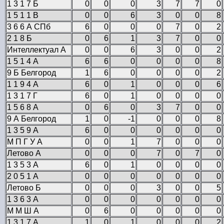
1 3 1 7 Б
0
0
0
3
7
7
0
1 5 1 1 В
0
0
6
3
0
0
8
3 6 6 А СПб
6
0
0
0
7
0
2
2 1 8 Б
0
6
1
3
7
0
0
Интеллектуал А
0
0
6
3
0
0
2
1 5 1 4 А
6
6
0
0
0
0
8
9 Б Белгород
1
6
0
0
0
0
2
1 1 9 4 А
6
0
1
0
0
0
6
1 3 1 7 Г
6
0
1
0
0
0
0
1 5 6 8 А
0
6
0
3
7
0
0
9 А Белгород
1
0
-1
0
0
0
8
1 3 5 9 А
6
0
0
0
0
0
0
М П Г У А
0
0
1
7
0
0
0
Летово А
0
0
0
7
0
7
0
1 3 5 3 А
6
0
1
0
0
0
0
2 0 5 1 А
0
0
0
0
0
0
0
Летово Б
0
0
0
3
0
0
5
1 3 6 3 А
0
0
0
0
0
0
0
М М Ш А
0
6
0
0
0
0
0
1 3 1 7 А
1
0
1
0
0
0
2