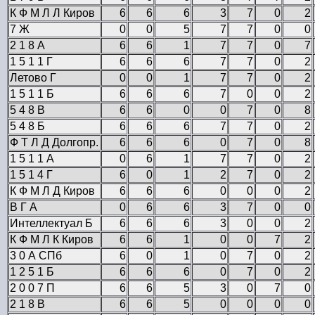
К Ф М Л Л Киров
6
6
6
3
7
0
2
7 Ж
0
0
5
7
7
0
0
2 1 8 А
6
6
1
7
7
0
7
1 5 1 1 Г
6
6
6
7
7
0
2
Летово Г
0
0
1
7
7
0
2
1 5 1 1 Б
6
6
6
7
0
0
2
5 4 8 В
6
6
0
0
7
0
8
5 4 8 Б
6
6
6
7
7
0
2
Ф Т Л Д Долгопр.
6
6
6
0
7
0
8
1 5 1 1 А
0
6
1
7
7
0
2
1 5 1 4 Г
6
0
1
2
7
0
2
К Ф М Л Д Киров
6
6
6
0
0
0
2
В Г А
0
6
6
3
7
0
0
Интеллектуал Б
6
6
6
3
0
0
2
К Ф М Л К Киров
6
6
1
0
0
7
2
3 0 А СПб
6
0
1
0
7
0
2
1 2 5 1 Б
6
6
6
0
7
0
2
2 0 0 7 П
6
6
5
3
0
7
0
2 1 8 В
6
6
5
0
0
0
0