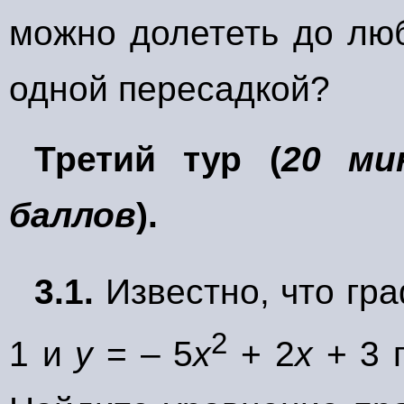
можно долететь до люб
одной пересадкой?
Третий тур (
20 ми
баллов
).
3.1.
Известно, что г
2
1 и
y
= – 5
х
+ 2
х
+ 3 п