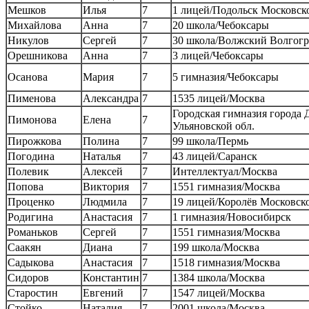
Мешков
Илья
7
1 лицей/Подольск Московско
Михайлова
Анна
7
20 школа/Чебоксары
Никулов
Сергей
7
30 школа/Волжский Волгогр
Орешникова
Анна
7
3 лицей/Чебоксары
Осанова
Мария
7
5 гимназия/Чебоксары
Пименова
Александра
7
1535 лицей/Москва
Городская гимназия города
Пимонова
Елена
7
Ульяновской обл.
Пирожкова
Полина
7
99 школа/Пермь
Погодина
Наталья
7
43 лицей/Саранск
Полевик
Алексей
7
Интеллектуал/Москва
Попова
Виктория
7
1551 гимназия/Москва
Проценко
Людмила
7
19 лицей/Королёв Московско
Родигина
Анастасия
7
1 гимназия/Новосибирск
Романьков
Сергей
7
1551 гимназия/Москва
Саакян
Диана
7
199 школа/Москва
Садыкова
Анастасия
7
1518 гимназия/Москва
Сидоров
Константин
7
1384 школа/Москва
Старостин
Евгений
7
1547 лицей/Москва
Стойко
Наталия
7
2001 школа/Москва