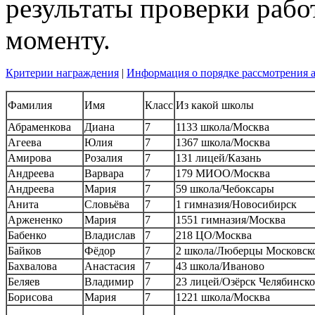
результаты проверки рабо
моменту.
Критерии награждения
|
Информация о порядке рассмотрения 
Фамилия
Имя
Класс
Из какой школы
Абраменкова
Диана
7
1133 школа/Москва
Агеева
Юлия
7
1367 школа/Москва
Амирова
Розалия
7
131 лицей/Казань
Андреева
Варвара
7
179 МИОО/Москва
Андреева
Мария
7
59 школа/Чебоксары
Анита
Словьёва
7
1 гимназия/Новосибирск
Аржененко
Мария
7
1551 гимназия/Москва
Бабенко
Владислав
7
218 ЦО/Москва
Байков
Фёдор
7
2 школа/Люберцы Московско
Бахвалова
Анастасия
7
43 школа/Иваново
Беляев
Владимир
7
23 лицей/Озёрск Челябинско
Борисова
Мария
7
1221 школа/Москва