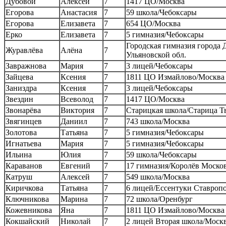
Дубовой
Алексей
7
1417 ЦО/Москва
Егорова
Анастасия
7
59 школа/Чебоксары
Егорова
Елизавета
7
654 ЦО/Москва
Ерко
Елизавета
7
5 гимназия/Чебоксары
Городская гимназия города
Журавлёва
Алёна
7
Ульяновской обл.
Завражнова
Мария
7
3 лицей/Чебоксары
Зайцева
Ксения
7
1811 ЦО Измайлово/Москва
Заниздра
Ксения
7
3 лицей/Чебоксары
Звездин
Всеволод
7
1417 ЦО/Москва
Звонарёва
Виктория
7
Старицкая школа/Старица Тв
Звягинцев
Даниил
7
743 школа/Москва
Золотова
Татьяна
7
5 гимназия/Чебоксары
Игнатьева
Мария
7
5 гимназия/Чебоксары
Ильина
Юлия
7
59 школа/Чебоксары
Караванов
Евгений
7
17 гимназия/Королёв Москов
Катруш
Алексей
7
549 школа/Москва
Киричкова
Татьяна
7
6 лицей/Ессентуки Ставропо
Ключникова
Марина
7
72 школа/Оренбург
Кожевникова
Яна
7
1811 ЦО Измайлово/Москва
Кокшайский
Николай
7
2 лицей Вторая школа/Моск