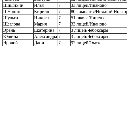
Шишихин
Илья
7
33 лицей/Иваново
Шмонин
Кирилл
7
80 гимназия/Нижний Новго
Шульга
Никита
7
51 школа/Липецк
Щеглова
Мария
7
33 лицей/Иваново
Эрень
Екатерина
7
3 лицей/Чебоксары
Юшина
Александра
7
3 лицей/Чебоксары
Яровой
Данил
7
92 лицей/Омск