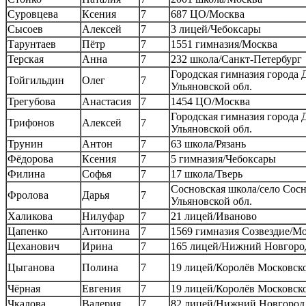
Суровцева
Ксения
7
687 ЦО/Москва
Сысоев
Алексей
7
3 лицей/Чебоксары
Тарунтаев
Пётр
7
1551 гимназия/Москва
Терская
Анна
7
232 школа/Санкт-Петербург
Городская гимназия города
Тойгильдин
Олег
7
Ульяновской обл.
Трегубова
Анастасия
7
1454 ЦО/Москва
Городская гимназия города
Трифонов
Алексей
7
Ульяновской обл.
Трунин
Антон
7
63 школа/Рязань
Фёдорова
Ксения
7
5 гимназия/Чебоксары
Филина
Софья
7
17 школа/Тверь
Сосновская школа/село Сосн
Фролова
Дарья
7
Ульяновской обл.
Халикова
Нилуфар
7
21 лицей/Иваново
Цапенко
Антонина
7
1569 гимназия Созвездие/М
Цеханович
Ирина
7
165 лицей/Нижний Новгоро
Цыганова
Полина
7
19 лицей/Королёв Московско
Чёрная
Евгения
7
19 лицей/Королёв Московско
Чкалова
Валерия
7
82 лицей/Нижний Новгород