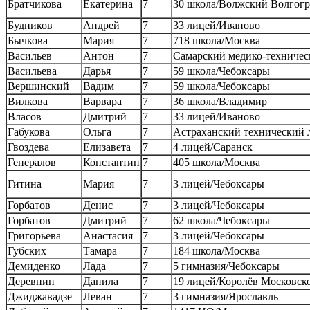
Братчикова
Екатерина
7
30 школа/Волжский Волгогр
Будников
Андрей
7
33 лицей/Иваново
Бычкова
Мария
7
718 школа/Москва
Васильев
Антон
7
Самарский медико-техничес
Васильева
Дарья
7
59 школа/Чебоксары
Вершинский
Вадим
7
59 школа/Чебоксары
Вилкова
Варвара
7
36 школа/Владимир
Власов
Дмитрий
7
33 лицей/Иваново
Габукова
Ольга
7
Астраханский технический 
Гвоздева
Елизавета
7
4 лицей/Саранск
Генералов
Константин
7
405 школа/Москва
Гитина
Мария
7
3 лицей/Чебоксары
Горбатов
Денис
7
3 лицей/Чебоксары
Горбатов
Дмитрий
7
62 школа/Чебоксары
Григорьева
Анастасия
7
3 лицей/Чебоксары
Губских
Тамара
7
184 школа/Москва
Демиденко
Лада
7
5 гимназия/Чебоксары
Деревнин
Данила
7
19 лицей/Королёв Московско
Джиджавадзе
Леван
7
3 гимназия/Ярославль