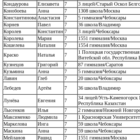
Кондаурова
Елизавета
7
3 лицей/Старый Оскол Белго
Конобоева
Анна
7
1308 школа/Москва
Константинова
Анастасия
7
5 гимназия/Чебоксары
Корнев
Павел
7
36 школа/Владимир
Королев
Константин
7
3 лицей/Чебоксары
Королева
Мария
7
1551 гимназия/Москва
Кошелева
Наталия
7
1554 гимназия/Москва
1 Полоцкая государственна
Краско
Наталья
7
Витебской обл. Республика 
Кузнецов
Григорий
7
87 гимназия/Саратов
Кузьмина
Анна
7
5 гимназия/Чебоксары
Лавин
Глеб
7
20 школа/Чебоксары
Лебедев
Артём
7
36 школа/Владимир
34 лицей/Усть-Каменогорск 
Лунёва
Евгения
7
Республика Казахстан
Лысенков
Илья
7
2 гимназия/Нижний Новгор
Максименко
Людмила
7
1 Красноярская Университе
Маркелова
Инга
7
59 школа/Чебоксары
Маскина
Анна
7
59 школа/Чебоксары
Мейланов
Рашид
7
1551 гимназия/Москва