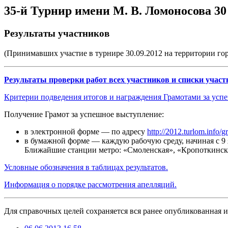
35-й Турнир имени М. В. Ломоносова 30 
Результаты участников
(Принимавших участие в турнире 30.09.2012 на территории го
Результаты проверки работ всех участников и списки учас
Критерии подведения итогов и награждения Грамотами за усп
Получение Грамот за успешное выступление:
в электронной форме — по адресу
http://2012.turlom.info/g
в бумажной форме — каждую рабочую среду, начиная с 9 ян
Ближайшие станции метро: «Смоленская», «Кропоткинска
Условные обозначения в таблицах результатов.
Информация о порядке рассмотрения апелляций.
Для справочных целей сохраняется вся ранее опубликованная и