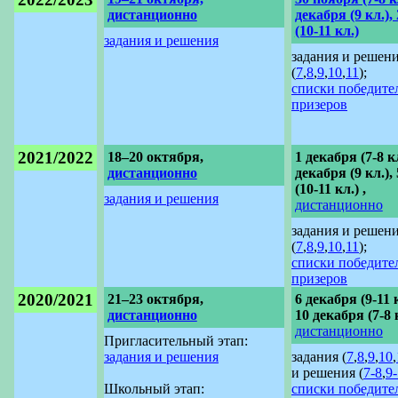
дистанционно
декабря (9 кл.),
(10-11 кл.)
задания и решения
задания и решен
(
7
,
8
,
9
,
10
,
11
);
списки победите
призеров
2021/2022
18–20 октября,
1 декабря (7-8 кл
дистанционно
декабря (9 кл.),
(10-11 кл.) ,
задания и решения
дистанционно
задания и решен
(
7
,
8
,
9
,
10
,
11
);
списки победите
призеров
2020/2021
21–23 октября,
6 декабря (9-11 к
дистанционно
10 декабря (7-8 к
дистанционно
Пригласительный этап:
задания и решения
задания (
7
,
8
,
9
,
10
,
и решения (
7-8
,
9-
Школьный этап:
списки победите