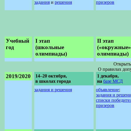
задания
и
решения
призеров
Учебный
I этап
II этап
год
(школьные
(«окружные»
олимпиады)
олимпиады)
Открыты
О правилах доп
2019/2020
14–20 октября,
1 декабря,
в школах города
на
базе МСД
задания и решения
объявление
;
задания и решен
списки победите
призеров