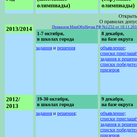
олимпиады)
олимпиады)
Открыты
О правилах допу
Приказом МинОбрНауки РФ №1252 от 18.11.201
2013/2014
1-7 октября,
8 декабря,
в школах города
на базе округа
задания
и
решения
объявление
;
списки приглаш
задания и решен
списки победите
призеров
2012/
19-30 октября,
9 декабря,
в школах города
на базе округа
2013
задания
и
решения
;
объявление
;
списки приглаш
задания и решен
списки победите
призеров