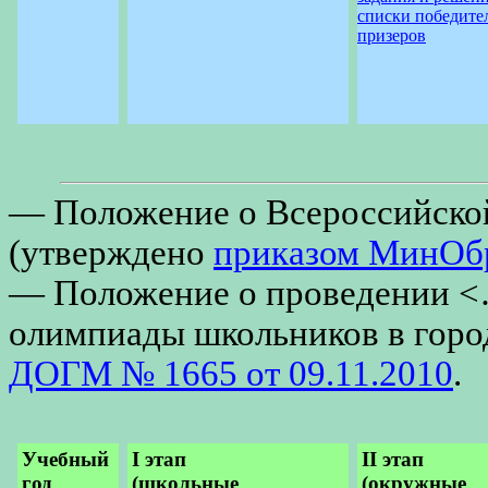
списки победите
призеров
— Положение о Всероссийско
(утверждено
приказом МинОбр
— Положение о проведении <
олимпиады школьников в гор
ДОГМ № 1665 от 09.11.2010
.
Учебный
I этап
II этап
год
(школьные
(окружные