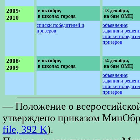
2009/
в октябре,
13 декабря,
в школах города
на базе ОМЦ
2010
списки победителей и
объявление
;
призеров
задания и решен
списки победите
призеров
2008/
в октябре,
14 декабря,
в школах города
на базе ОМЦ
2009
объявление
;
задания и решен
списки победите
призеров
— Положение о всероссийско
утверждено приказом МинОбрН
file, 392 K
).