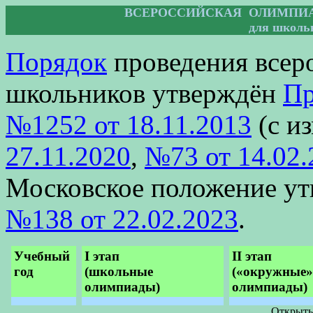
ВСЕРОССИЙСКАЯ ОЛИМПИ
для школь
Порядок
проведения всер
школьников утверждён
Пр
№1252 от 18.11.2013
(с и
27.11.2020
,
№73 от 14.02.
Московское положение у
№138 от 22.02.2023
.
Учебный
I этап
II этап
год
(школьные
(«окружные»
олимпиады)
олимпиады)
Открыты