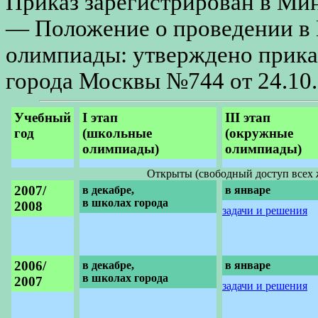
Приказ зарегистрирован в Мин
— Положение о проведении в 
олимпиады: утверждено прика
города Москвы №744 от 24.10.
Учебный
I этап
III этап
год
(школьные
(окружные
олимпиады)
олимпиады)
Открыты (свободный доступ всех 
2007/
в декабре,
в январе
в школах города
2008
задачи и решения
2006/
в декабре,
в январе
в школах города
2007
задачи и решения